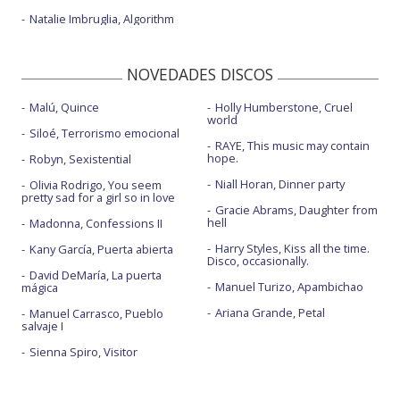
Natalie Imbruglia, Algorithm
NOVEDADES DISCOS
Malú, Quince
Holly Humberstone, Cruel
world
Siloé, Terrorismo emocional
RAYE, This music may contain
hope.
Robyn, Sexistential
Niall Horan, Dinner party
Olivia Rodrigo, You seem
pretty sad for a girl so in love
Gracie Abrams, Daughter from
hell
Madonna, Confessions II
Harry Styles, Kiss all the time.
Kany García, Puerta abierta
Disco, occasionally.
David DeMaría, La puerta
Manuel Turizo, Apambichao
mágica
Ariana Grande, Petal
Manuel Carrasco, Pueblo
salvaje I
Sienna Spiro, Visitor