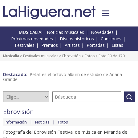
MUSICALIA:
Noticias musicales
Novedades
Próximas novedades
Discos históricos
Canciones
Festivales
Premios
Artistas
Portadas
Listas
Musicalia
>
Festivales musicales
>
Ebrovisión
>
Fotos
> Foto 39 de 170
Destacado:
'Petal' es el octavo álbum de estudio de Ariana
Grande
Ebrovisión
Información
Noticias
Fotos
Fotografía del Ebrovisión Festival de música en Miranda de