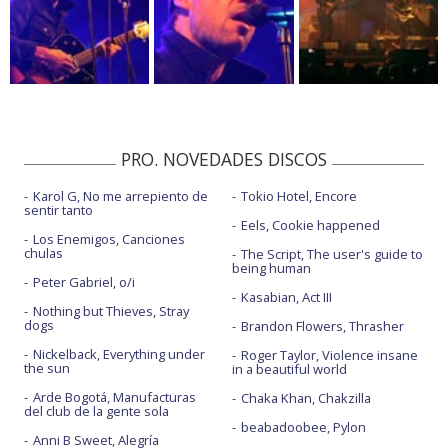
PRO. NOVEDADES DISCOS
Karol G, No me arrepiento de
Tokio Hotel, Encore
sentir tanto
Eels, Cookie happened
Los Enemigos, Canciones
chulas
The Script, The user's guide to
being human
Peter Gabriel, o/i
Kasabian, Act III
Nothing but Thieves, Stray
dogs
Brandon Flowers, Thrasher
Nickelback, Everything under
Roger Taylor, Violence insane
the sun
in a beautiful world
Arde Bogotá, Manufacturas
Chaka Khan, Chakzilla
del club de la gente sola
beabadoobee, Pylon
Anni B Sweet, Alegría