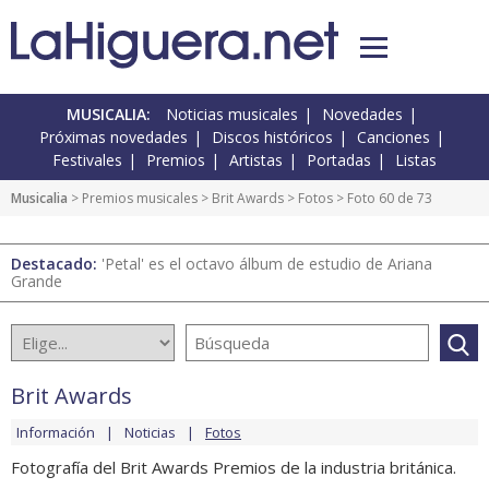
MUSICALIA:
Noticias musicales
Novedades
Próximas novedades
Discos históricos
Canciones
Festivales
Premios
Artistas
Portadas
Listas
Musicalia
>
Premios musicales
>
Brit Awards
>
Fotos
> Foto 60 de 73
Destacado:
'Petal' es el octavo álbum de estudio de Ariana
Grande
Brit Awards
Información
Noticias
Fotos
Fotografía del Brit Awards Premios de la industria británica.