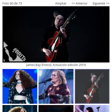
Foto 60 de 73
Ampliar
<< Anterior
Siguiente >>
James Bay
(
Fotos
). Actuación edición 2016