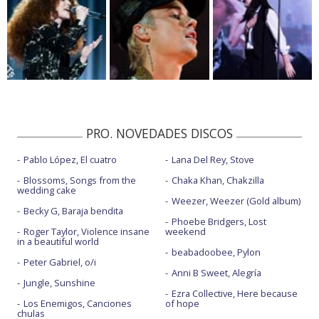
PRO. NOVEDADES DISCOS
Pablo López, El cuatro
Lana Del Rey, Stove
Blossoms, Songs from the
Chaka Khan, Chakzilla
wedding cake
Weezer, Weezer (Gold album)
Becky G, Baraja bendita
Phoebe Bridgers, Lost
Roger Taylor, Violence insane
weekend
in a beautiful world
beabadoobee, Pylon
Peter Gabriel, o/i
Anni B Sweet, Alegría
Jungle, Sunshine
Ezra Collective, Here because
Los Enemigos, Canciones
of hope
chulas