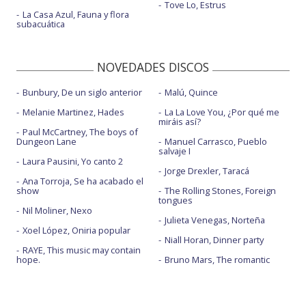
Tove Lo, Estrus
La Casa Azul, Fauna y flora
subacuática
NOVEDADES DISCOS
Bunbury, De un siglo anterior
Malú, Quince
Melanie Martinez, Hades
La La Love You, ¿Por qué me
miráis así?
Paul McCartney, The boys of
Dungeon Lane
Manuel Carrasco, Pueblo
salvaje I
Laura Pausini, Yo canto 2
Jorge Drexler, Taracá
Ana Torroja, Se ha acabado el
show
The Rolling Stones, Foreign
tongues
Nil Moliner, Nexo
Julieta Venegas, Norteña
Xoel López, Oniria popular
Niall Horan, Dinner party
RAYE, This music may contain
hope.
Bruno Mars, The romantic