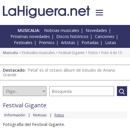
MUSICALIA:
Noticias musicales
Novedades
Próximas novedades
Discos históricos
Canciones
Festivales
Premios
Artistas
Portadas
Listas
Musicalia
>
Festivales musicales
>
Festival Gigante
>
Fotos
> Foto 4 de 13
Destacado:
'Petal' es el octavo álbum de estudio de Ariana
Grande
Festival Gigante
Información
Noticias
Fotos
Fotografía del Festival Gigante.