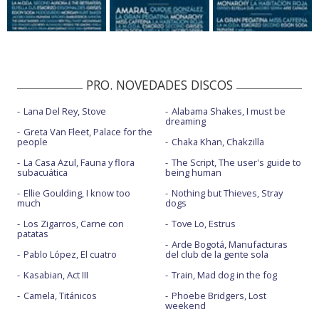
PRO. NOVEDADES DISCOS
Lana Del Rey, Stove
Alabama Shakes, I must be
dreaming
Greta Van Fleet, Palace for the
people
Chaka Khan, Chakzilla
La Casa Azul, Fauna y flora
The Script, The user's guide to
subacuática
being human
Ellie Goulding, I know too
Nothing but Thieves, Stray
much
dogs
Los Zigarros, Carne con
Tove Lo, Estrus
patatas
Arde Bogotá, Manufacturas
Pablo López, El cuatro
del club de la gente sola
Kasabian, Act III
Train, Mad dog in the fog
Camela, Titánicos
Phoebe Bridgers, Lost
weekend