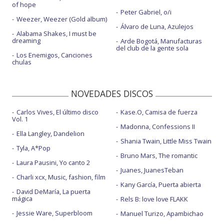
of hope
Peter Gabriel, o/i
Weezer, Weezer (Gold album)
Álvaro de Luna, Azulejos
Alabama Shakes, I must be
dreaming
Arde Bogotá, Manufacturas
del club de la gente sola
Los Enemigos, Canciones
chulas
NOVEDADES DISCOS
Carlos Vives, El último disco
Kase.O, Camisa de fuerza
Vol. 1
Madonna, Confessions II
Ella Langley, Dandelion
Shania Twain, Little Miss Twain
Tyla, A*Pop
Bruno Mars, The romantic
Laura Pausini, Yo canto 2
Juanes, JuanesTeban
Charli xcx, Music, fashion, film
Kany García, Puerta abierta
David DeMaría, La puerta
mágica
Rels B: love love FLAKK
Jessie Ware, Superbloom
Manuel Turizo, Apambichao