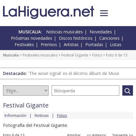
MUSICALIA:
Noticias musicales
Novedades
Próximas novedades
Discos históricos
Canciones
Festivales
Premios
Artistas
Portadas
Listas
Musicalia
>
Festivales musicales
>
Festival Gigante
>
Fotos
> Foto 6 de 13
Destacado:
'The wow! signal' es el décimo álbum de Muse
Festival Gigante
Información
Noticias
Fotos
Fotografía del Festival Gigante.
Foto 6 de 13
Ampliar
<< Anterior
Siguiente >>