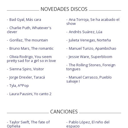
NOVEDADES DISCOS
Bad Gyal, Más cara
Ana Torroja, Se ha acabado el
show
Charlie Puth, Whatever's
clever
Andrés Suárez, Lúa
Gorillaz, The mountain
Julieta Venegas, Norteña
Bruno Mars, The romantic
Manuel Turizo, Apambichao
Olivia Rodrigo, You seem
Jessie Ware, Superbloom
pretty sad for a girl so in love
The Rolling Stones, Foreign
Sienna Spiro, Visitor
tongues
Jorge Drexler, Taracá
Manuel Carrasco, Pueblo
salvaje I
Tyla, A*Pop
Laura Pausini, Yo canto 2
CANCIONES
Taylor Swift, The fate of
Pablo López, El niño del
Ophelia
espacio