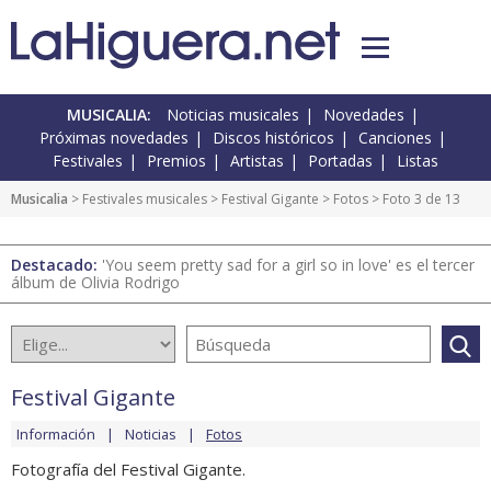
MUSICALIA:
Noticias musicales
Novedades
Próximas novedades
Discos históricos
Canciones
Festivales
Premios
Artistas
Portadas
Listas
Musicalia
>
Festivales musicales
>
Festival Gigante
>
Fotos
> Foto 3 de 13
Destacado:
'You seem pretty sad for a girl so in love' es el tercer
álbum de Olivia Rodrigo
Festival Gigante
Información
Noticias
Fotos
Fotografía del Festival Gigante.