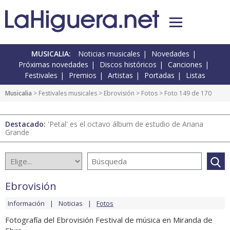
MUSICALIA:
Noticias musicales
Novedades
Próximas novedades
Discos históricos
Canciones
Festivales
Premios
Artistas
Portadas
Listas
Musicalia
>
Festivales musicales
>
Ebrovisión
>
Fotos
> Foto 149 de 170
Destacado:
'Petal' es el octavo álbum de estudio de Ariana
Grande
Ebrovisión
Información
Noticias
Fotos
Fotografía del Ebrovisión Festival de música en Miranda de