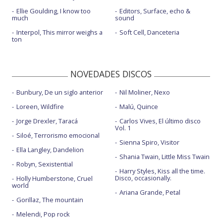
Ellie Goulding, I know too
Editors, Surface, echo &
much
sound
Interpol, This mirror weighs a
Soft Cell, Danceteria
ton
NOVEDADES DISCOS
Bunbury, De un siglo anterior
Nil Moliner, Nexo
Loreen, Wildfire
Malú, Quince
Jorge Drexler, Taracá
Carlos Vives, El último disco
Vol. 1
Siloé, Terrorismo emocional
Sienna Spiro, Visitor
Ella Langley, Dandelion
Shania Twain, Little Miss Twain
Robyn, Sexistential
Harry Styles, Kiss all the time.
Disco, occasionally.
Holly Humberstone, Cruel
world
Ariana Grande, Petal
Gorillaz, The mountain
Melendi, Pop rock