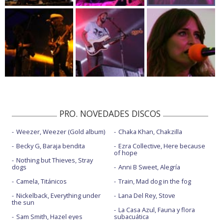
PRO. NOVEDADES DISCOS
Weezer, Weezer (Gold album)
Chaka Khan, Chakzilla
Becky G, Baraja bendita
Ezra Collective, Here because
of hope
Nothing but Thieves, Stray
dogs
Anni B Sweet, Alegría
Camela, Titánicos
Train, Mad dog in the fog
Nickelback, Everything under
Lana Del Rey, Stove
the sun
La Casa Azul, Fauna y flora
Sam Smith, Hazel eyes
subacuática