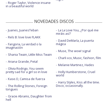
Roger Taylor, Violence insane
in a beautiful world
NOVEDADES DISCOS
Juanes, JuanesTeban
La La Love You, ¿Por qué me
miráis así?
Rels B: love love FLAKK
David DeMaría, La puerta
mágica
Fangoria, La verdad o la
imaginación
Muse, The wow! signal
Shania Twain, Little Miss Twain
Charli xcx, Music, fashion, film
Ariana Grande, Petal
Melanie Martinez, Hades
Olivia Rodrigo, You seem
pretty sad for a girl so in love
Holly Humberstone, Cruel
world
Kase.O, Camisa de fuerza
Harry Styles, Kiss all the time.
Disco, occasionally.
The Rolling Stones, Foreign
tongues
Gracie Abrams, Daughter from
hell