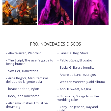
PRO. NOVEDADES DISCOS
Alex Warren, Wildchild
Lana Del Rey, Stove
The Script, The user's guide to
Pablo López, El cuatro
being human
Becky G, Baraja bendita
Soft Cell, Danceteria
Álvaro de Luna, Azulejos
Arde Bogotá, Manufacturas
del club de la gente sola
Weezer, Weezer (Gold album)
beabadoobee, Pylon
Anni B Sweet, Alegría
Beck, Ride lonesome
Blossoms, Songs from the
wedding cake
Alabama Shakes, I must be
dreaming
Carly Rae Jepsen, Day and
night