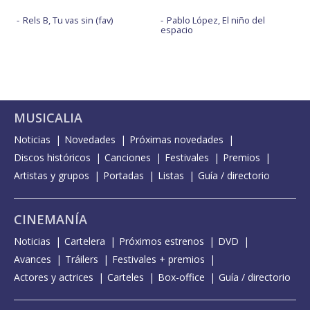
Rels B, Tu vas sin (fav)
Pablo López, El niño del
espacio
MUSICALIA
Noticias
Novedades
Próximas novedades
Discos históricos
Canciones
Festivales
Premios
Artistas y grupos
Portadas
Listas
Guía / directorio
CINEMANÍA
Noticias
Cartelera
Próximos estrenos
DVD
Avances
Tráilers
Festivales + premios
Actores y actrices
Carteles
Box-office
Guía / directorio