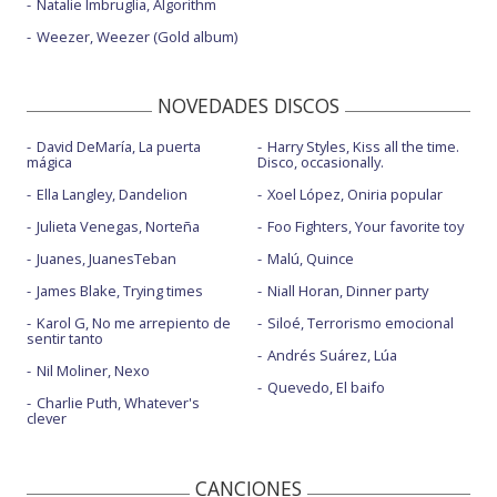
Natalie Imbruglia, Algorithm
Weezer, Weezer (Gold album)
NOVEDADES DISCOS
David DeMaría, La puerta
Harry Styles, Kiss all the time.
mágica
Disco, occasionally.
Ella Langley, Dandelion
Xoel López, Oniria popular
Julieta Venegas, Norteña
Foo Fighters, Your favorite toy
Juanes, JuanesTeban
Malú, Quince
James Blake, Trying times
Niall Horan, Dinner party
Karol G, No me arrepiento de
Siloé, Terrorismo emocional
sentir tanto
Andrés Suárez, Lúa
Nil Moliner, Nexo
Quevedo, El baifo
Charlie Puth, Whatever's
clever
CANCIONES