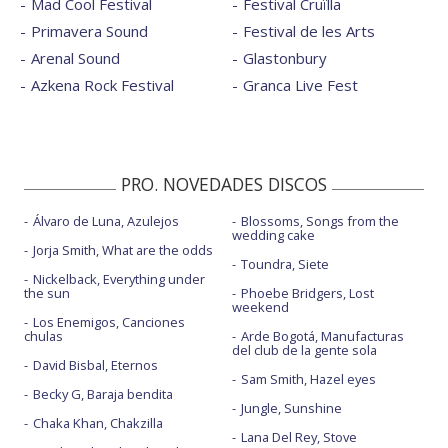
Mad Cool Festival
Festival Cruïlla
Primavera Sound
Festival de les Arts
Arenal Sound
Glastonbury
Azkena Rock Festival
Granca Live Fest
PRO. NOVEDADES DISCOS
Álvaro de Luna, Azulejos
Blossoms, Songs from the
wedding cake
Jorja Smith, What are the odds
Toundra, Siete
Nickelback, Everything under
the sun
Phoebe Bridgers, Lost
weekend
Los Enemigos, Canciones
chulas
Arde Bogotá, Manufacturas
del club de la gente sola
David Bisbal, Eternos
Sam Smith, Hazel eyes
Becky G, Baraja bendita
Jungle, Sunshine
Chaka Khan, Chakzilla
Lana Del Rey, Stove