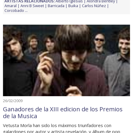
ARTISTAS RELACIONADOS:
Alberto Iglesias
Alondra Bentley
Amaral
Anni B Sweet
Barricada
Buika
Carlos Núñez
Corcobado
...
26/02/2009
Ganadores de la XIII edicion de los Premios
de la Musica
Vetusta Morla han sido los máximos triunfadores con
galardones por autor y artista revelación, y álbum de pop