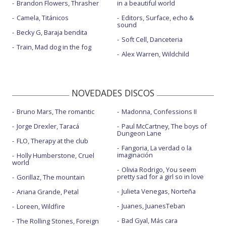
Brandon Flowers, Thrasher
in a beautiful world
Camela, Titánicos
Editors, Surface, echo &
sound
Becky G, Baraja bendita
Soft Cell, Danceteria
Train, Mad dog in the fog
Alex Warren, Wildchild
NOVEDADES DISCOS
Bruno Mars, The romantic
Madonna, Confessions II
Jorge Drexler, Taracá
Paul McCartney, The boys of
Dungeon Lane
FLO, Therapy at the club
Fangoria, La verdad o la
imaginación
Holly Humberstone, Cruel
world
Olivia Rodrigo, You seem
pretty sad for a girl so in love
Gorillaz, The mountain
Julieta Venegas, Norteña
Ariana Grande, Petal
Juanes, JuanesTeban
Loreen, Wildfire
Bad Gyal, Más cara
The Rolling Stones, Foreign