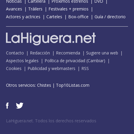
Noticias
Cartelera
Próximos estrenos
DVD
Avances
Tráilers
Festivales + premios
Actores y actrices
Carteles
Box-office
Guía / directorio
Contacto
Redacción
Recomienda
Sugiere una web
Aspectos legales
Política de privacidad
(
Cambiar
)
Cookies
Publicidad y webmasters
RSS
Otros servicios:
Chistes
|
Top10Listas.com
LaHiguera.net. Todos los derechos reservados