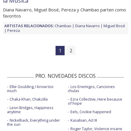
la Música
Diana Navarro, Miguel Bosé, Pereza y Chambao parten como
favoritos
ARTISTAS RELACIONADOS:
Chambao
Diana Navarro
Miguel Bosé
Pereza
1
2
PRO. NOVEDADES DISCOS
Ellie Goulding, I know too
Los Enemigos, Canciones
much
chulas
Chaka Khan, Chakzilla
Ezra Collective, Here because
of hope
Leon Bridges, Happiness
anytime
Eels, Cookie happened
Nickelback, Everything under
Kasabian, Act III
the sun
Roger Taylor, Violence insane