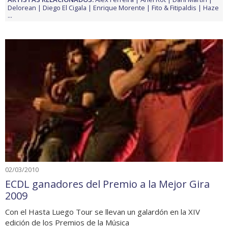
Delorean
Diego El Cigala
Enrique Morente
Fito & Fitipaldis
Haze
...
02/03/2010
ECDL ganadores del Premio a la Mejor Gira
2009
Con el Hasta Luego Tour se llevan un galardón en la XIV
edición de los Premios de la Música