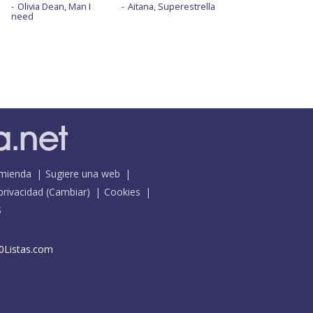
Olivia Dean, Man I
Aitana, Superestrella
need
mienda
Sugiere una web
 privacidad
(
Cambiar
)
Cookies
S
0Listas.com