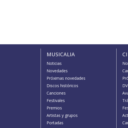
MUSICALIA
C
Noticias
Not
Novedades
Car
Próximas novedades
Pr
Discos históricos
DV
Canciones
Av
Festivales
Trá
Premios
Fe
Artistas y grupos
Act
Portadas
Car