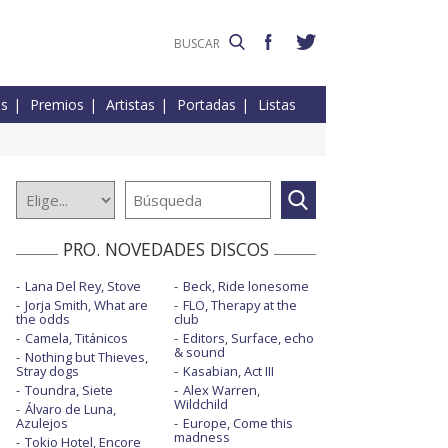
es
Premios
Artistas
Portadas
Listas
PRO. NOVEDADES DISCOS
Lana Del Rey, Stove
Beck, Ride lonesome
Jorja Smith, What are
FLO, Therapy at the
the odds
club
Camela, Titánicos
Editors, Surface, echo
& sound
Nothing but Thieves,
Stray dogs
Kasabian, Act III
Toundra, Siete
Alex Warren,
Wildchild
Álvaro de Luna,
Azulejos
Europe, Come this
madness
Tokio Hotel, Encore