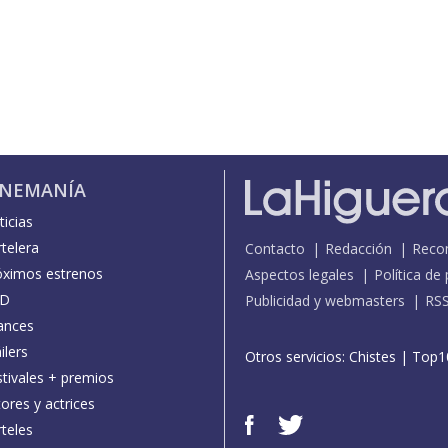
INEMANÍA
icias
telera
Contacto
Redacción
Reco
óximos estrenos
Aspectos legales
Política de
D
Publicidad y webmasters
RS
ances
ilers
Otros servicios:
Chistes
|
Top1
stivales + premios
ores y actrices
teles