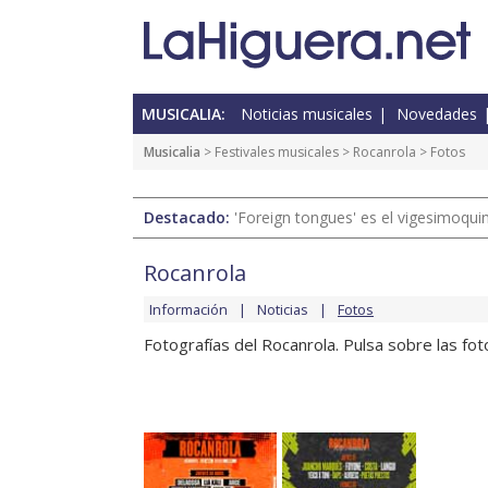
MUSICALIA:
Noticias musicales
Novedades
Musicalia
>
Festivales musicales
>
Rocanrola
> Fotos
Destacado:
'Foreign tongues' es el vigesimoqui
Rocanrola
Información
Noticias
Fotos
Fotografías del Rocanrola. Pulsa sobre las fo