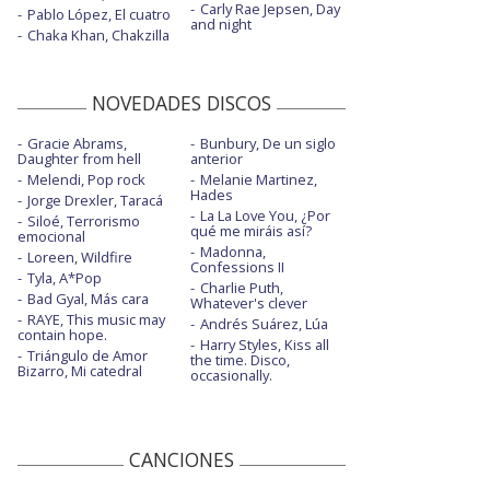
Carly Rae Jepsen, Day
Pablo López, El cuatro
and night
Chaka Khan, Chakzilla
NOVEDADES DISCOS
Gracie Abrams,
Bunbury, De un siglo
Daughter from hell
anterior
Melendi, Pop rock
Melanie Martinez,
Hades
Jorge Drexler, Taracá
La La Love You, ¿Por
Siloé, Terrorismo
qué me miráis así?
emocional
Madonna,
Loreen, Wildfire
Confessions II
Tyla, A*Pop
Charlie Puth,
Bad Gyal, Más cara
Whatever's clever
RAYE, This music may
Andrés Suárez, Lúa
contain hope.
Harry Styles, Kiss all
Triángulo de Amor
the time. Disco,
Bizarro, Mi catedral
occasionally.
CANCIONES