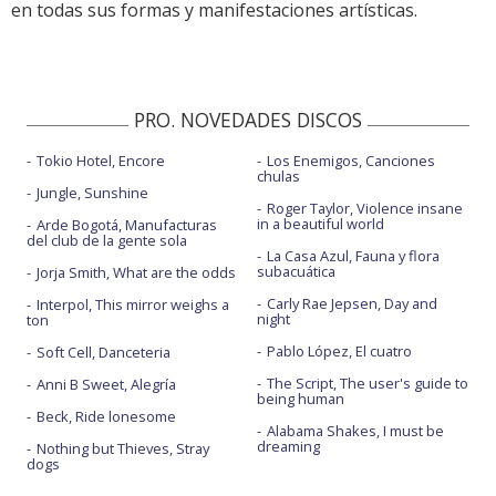
en todas sus formas y manifestaciones artísticas.
PRO. NOVEDADES DISCOS
Tokio Hotel, Encore
Los Enemigos, Canciones
chulas
Jungle, Sunshine
Roger Taylor, Violence insane
in a beautiful world
Arde Bogotá, Manufacturas
del club de la gente sola
La Casa Azul, Fauna y flora
subacuática
Jorja Smith, What are the odds
Carly Rae Jepsen, Day and
Interpol, This mirror weighs a
night
ton
Pablo López, El cuatro
Soft Cell, Danceteria
The Script, The user's guide to
Anni B Sweet, Alegría
being human
Beck, Ride lonesome
Alabama Shakes, I must be
dreaming
Nothing but Thieves, Stray
dogs