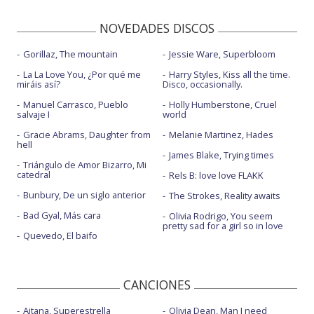
NOVEDADES DISCOS
Gorillaz, The mountain
Jessie Ware, Superbloom
La La Love You, ¿Por qué me
Harry Styles, Kiss all the time.
miráis así?
Disco, occasionally.
Manuel Carrasco, Pueblo
Holly Humberstone, Cruel
salvaje I
world
Gracie Abrams, Daughter from
Melanie Martinez, Hades
hell
James Blake, Trying times
Triángulo de Amor Bizarro, Mi
catedral
Rels B: love love FLAKK
Bunbury, De un siglo anterior
The Strokes, Reality awaits
Bad Gyal, Más cara
Olivia Rodrigo, You seem
pretty sad for a girl so in love
Quevedo, El baifo
CANCIONES
Aitana, Superestrella
Olivia Dean, Man I need