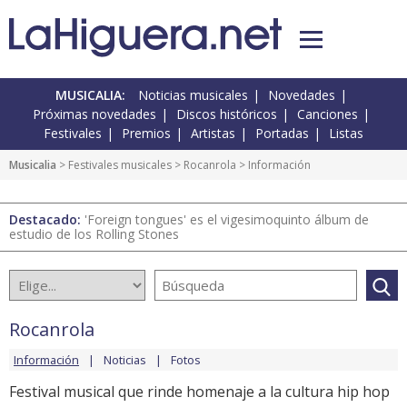
MUSICALIA:
Noticias musicales
Novedades
Próximas novedades
Discos históricos
Canciones
Festivales
Premios
Artistas
Portadas
Listas
Musicalia
>
Festivales musicales
>
Rocanrola
> Información
Destacado:
'Foreign tongues' es el vigesimoquinto álbum de
estudio de los Rolling Stones
Rocanrola
Información
Noticias
Fotos
Festival musical que rinde homenaje a la cultura hip hop