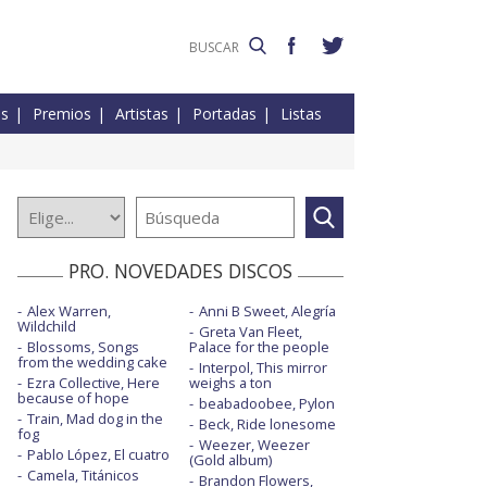
es
Premios
Artistas
Portadas
Listas
PRO. NOVEDADES DISCOS
Alex Warren,
Anni B Sweet, Alegría
Wildchild
Greta Van Fleet,
Blossoms, Songs
Palace for the people
from the wedding cake
Interpol, This mirror
Ezra Collective, Here
weighs a ton
because of hope
beabadoobee, Pylon
Train, Mad dog in the
Beck, Ride lonesome
fog
Weezer, Weezer
Pablo López, El cuatro
(Gold album)
Camela, Titánicos
Brandon Flowers,