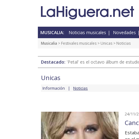
MUSICALIA:
Noticias musicales
Novedades
Musicalia
>
Festivales musicales
>
Unicas
> Noticias
Destacado:
'Petal' es el octavo álbum de estud
Unicas
Información
Noticias
24/11/
Canc
Estaba