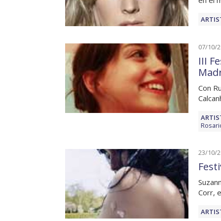
en el 
ARTIS
07/10/
III 
Madr
Con Ru
Calcan
ARTIS
Rosari
23/10/
Fest
Suzann
Corr, 
ARTIS