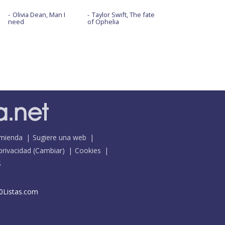
Olivia Dean, Man I
Taylor Swift, The fate
need
of Ophelia
mienda
Sugiere una web
 privacidad
(
Cambiar
)
Cookies
S
0Listas.com