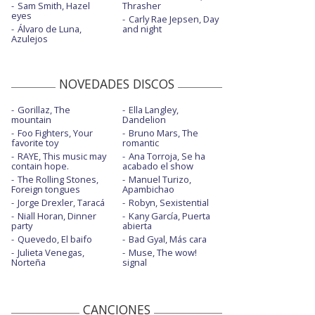
Sam Smith, Hazel
Thrasher
eyes
Carly Rae Jepsen, Day
Álvaro de Luna,
and night
Azulejos
NOVEDADES DISCOS
Gorillaz, The
Ella Langley,
mountain
Dandelion
Foo Fighters, Your
Bruno Mars, The
favorite toy
romantic
RAYE, This music may
Ana Torroja, Se ha
contain hope.
acabado el show
The Rolling Stones,
Manuel Turizo,
Foreign tongues
Apambichao
Jorge Drexler, Taracá
Robyn, Sexistential
Niall Horan, Dinner
Kany García, Puerta
party
abierta
Quevedo, El baifo
Bad Gyal, Más cara
Julieta Venegas,
Muse, The wow!
Norteña
signal
CANCIONES