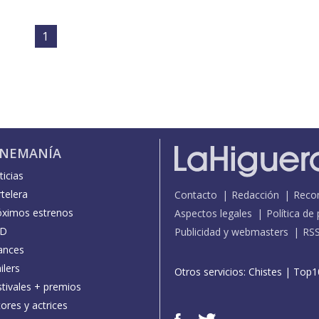
1
INEMANÍA
icias
telera
Contacto
Redacción
Reco
óximos estrenos
Aspectos legales
Política de
D
Publicidad y webmasters
RS
ances
ilers
Otros servicios:
Chistes
|
Top1
stivales + premios
ores y actrices