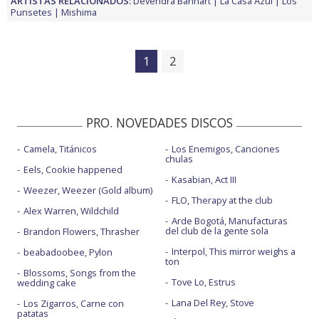
ARTISTAS RELACIONADOS:
Devendra Banhart
La Casa Azul
Los
Punsetes
Mishima
1
2
PRO. NOVEDADES DISCOS
Camela, Titánicos
Los Enemigos, Canciones
chulas
Eels, Cookie happened
Kasabian, Act III
Weezer, Weezer (Gold album)
FLO, Therapy at the club
Alex Warren, Wildchild
Arde Bogotá, Manufacturas
del club de la gente sola
Brandon Flowers, Thrasher
Interpol, This mirror weighs a
beabadoobee, Pylon
ton
Blossoms, Songs from the
Tove Lo, Estrus
wedding cake
Lana Del Rey, Stove
Los Zigarros, Carne con
patatas