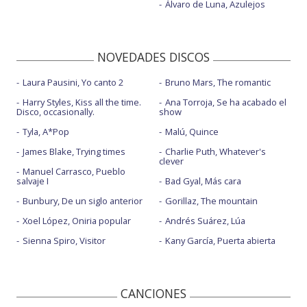
Álvaro de Luna, Azulejos
NOVEDADES DISCOS
Laura Pausini, Yo canto 2
Bruno Mars, The romantic
Harry Styles, Kiss all the time.
Ana Torroja, Se ha acabado el
Disco, occasionally.
show
Tyla, A*Pop
Malú, Quince
James Blake, Trying times
Charlie Puth, Whatever's
clever
Manuel Carrasco, Pueblo
salvaje I
Bad Gyal, Más cara
Bunbury, De un siglo anterior
Gorillaz, The mountain
Xoel López, Oniria popular
Andrés Suárez, Lúa
Sienna Spiro, Visitor
Kany García, Puerta abierta
CANCIONES