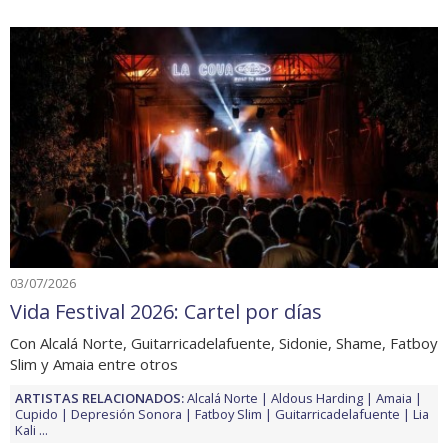
03/07/2026
Vida Festival 2026: Cartel por días
Con Alcalá Norte, Guitarricadelafuente, Sidonie, Shame, Fatboy
Slim y Amaia entre otros
ARTISTAS RELACIONADOS:
Alcalá Norte
Aldous Harding
Amaia
Cupido
Depresión Sonora
Fatboy Slim
Guitarricadelafuente
Lia
Kali
...