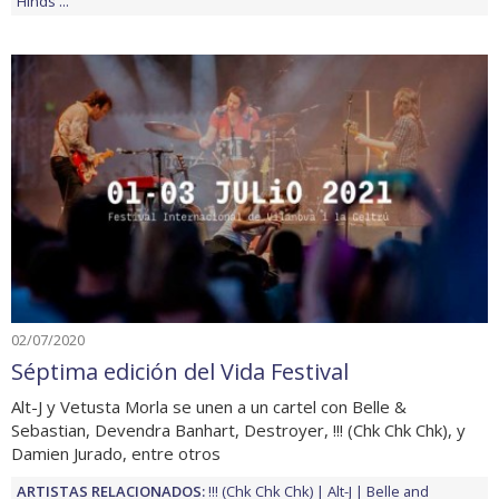
Hinds
...
02/07/2020
Séptima edición del Vida Festival
Alt-J y Vetusta Morla se unen a un cartel con Belle &
Sebastian, Devendra Banhart, Destroyer, !!! (Chk Chk Chk), y
Damien Jurado, entre otros
ARTISTAS RELACIONADOS:
!!! (Chk Chk Chk)
Alt-J
Belle and