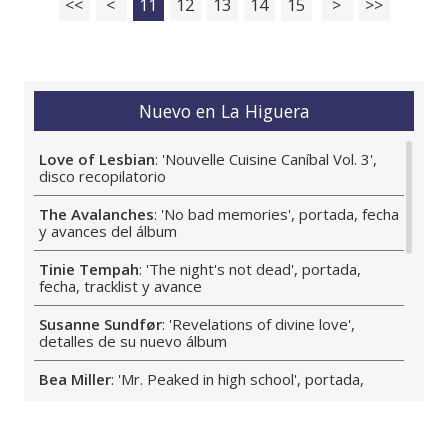
<<
<
11
12
13
14
15
>
>>
Nuevo en La Higuera
Love of Lesbian
: 'Nouvelle Cuisine Caníbal Vol. 3',
disco recopilatorio
The Avalanches
: 'No bad memories', portada, fecha
y avances del álbum
Tinie Tempah
: 'The night's not dead', portada,
fecha, tracklist y avance
Susanne Sundfør
: 'Revelations of divine love',
detalles de su nuevo álbum
Bea Miller
: 'Mr. Peaked in high school', portada,
fecha, tracklist y avance del álbum
Gabriella Cilmi
: 'Pure love', portada, fecha, tracklist