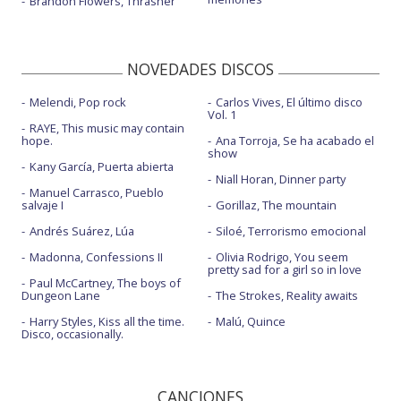
Brandon Flowers, Thrasher
NOVEDADES DISCOS
Melendi, Pop rock
Carlos Vives, El último disco
Vol. 1
RAYE, This music may contain
hope.
Ana Torroja, Se ha acabado el
show
Kany García, Puerta abierta
Niall Horan, Dinner party
Manuel Carrasco, Pueblo
salvaje I
Gorillaz, The mountain
Andrés Suárez, Lúa
Siloé, Terrorismo emocional
Madonna, Confessions II
Olivia Rodrigo, You seem
pretty sad for a girl so in love
Paul McCartney, The boys of
Dungeon Lane
The Strokes, Reality awaits
Harry Styles, Kiss all the time.
Malú, Quince
Disco, occasionally.
CANCIONES