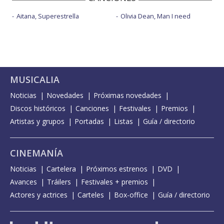
Aitana, Superestrella
Olivia Dean, Man I need
MUSICALIA
Noticias
Novedades
Próximas novedades
Discos históricos
Canciones
Festivales
Premios
Artistas y grupos
Portadas
Listas
Guía / directorio
CINEMANÍA
Noticias
Cartelera
Próximos estrenos
DVD
Avances
Tráilers
Festivales + premios
Actores y actrices
Carteles
Box-office
Guía / directorio