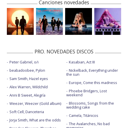
y avances del disco
Canciones novedades
Dawn Richard
: 'Creole culture', portada, fecha,
tracklist y avance
Train
: 'Mad dog in the fog', portada, tracklist y
nuevo avance
Susanna Hoffs
: 'The list', portada, fecha, tracklist y
avance del disco
PRO. NOVEDADES DISCOS
Lizzy McAlpine
: 'Angel', portada, fecha y avance del
Peter Gabriel, o/i
Kasabian, Act III
disco
beabadoobee, Pylon
Nickelback, Everything under
the sun
Sam Smith, Hazel eyes
Europe, Come this madness
Alex Warren, Wildchild
Phoebe Bridgers, Lost
weekend
Anni B Sweet, Alegría
Blossoms, Songs from the
Weezer, Weezer (Gold album)
wedding cake
Soft Cell, Danceteria
Camela, Titánicos
Jorja Smith, What are the odds
The Avalanches, No bad
memories