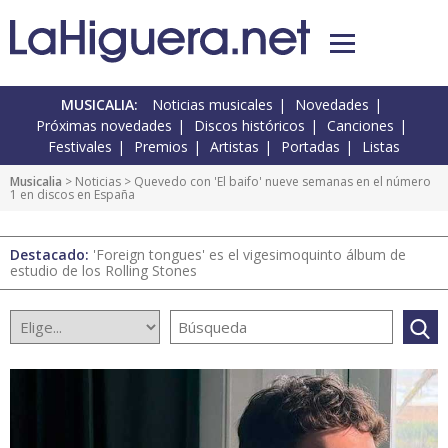
MUSICALIA:
Noticias musicales
Novedades
Próximas novedades
Discos históricos
Canciones
Festivales
Premios
Artistas
Portadas
Listas
Musicalia
>
Noticias
> Quevedo con 'El baifo' nueve semanas en el número
1 en discos en España
Destacado:
'Foreign tongues' es el vigesimoquinto álbum de
estudio de los Rolling Stones