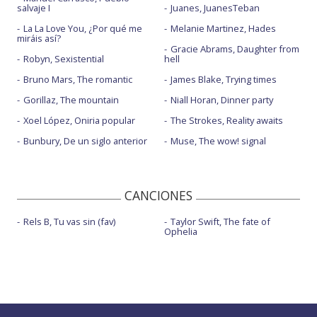
salvaje I
Juanes, JuanesTeban
La La Love You, ¿Por qué me
Melanie Martinez, Hades
miráis así?
Gracie Abrams, Daughter from
Robyn, Sexistential
hell
Bruno Mars, The romantic
James Blake, Trying times
Gorillaz, The mountain
Niall Horan, Dinner party
Xoel López, Oniria popular
The Strokes, Reality awaits
Bunbury, De un siglo anterior
Muse, The wow! signal
CANCIONES
Rels B, Tu vas sin (fav)
Taylor Swift, The fate of
Ophelia