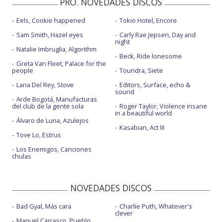
PRO. NOVEDADES DISCOS
Eels, Cookie happened
Tokio Hotel, Encore
Sam Smith, Hazel eyes
Carly Rae Jepsen, Day and
night
Natalie Imbruglia, Algorithm
Beck, Ride lonesome
Greta Van Fleet, Palace for the
people
Toundra, Siete
Lana Del Rey, Stove
Editors, Surface, echo &
sound
Arde Bogotá, Manufacturas
del club de la gente sola
Roger Taylor, Violence insane
in a beautiful world
Álvaro de Luna, Azulejos
Kasabian, Act III
Tove Lo, Estrus
Los Enemigos, Canciones
chulas
NOVEDADES DISCOS
Bad Gyal, Más cara
Charlie Puth, Whatever's
clever
Manuel Carrasco, Pueblo