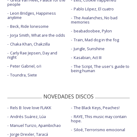
people
Pablo López, El cuatro
Leon Bridges, Happiness
anytime
The Avalanches, No bad
memories
Beck, Ride lonesome
beabadoobee, Pylon
Jorja Smith, What are the odds
Train, Mad dog in the fog
Chaka Khan, Chakzilla
Jungle, Sunshine
Carly Rae Jepsen, Day and
night
Kasabian, Act III
Peter Gabriel, o/i
The Script, The user's guide to
being human
Toundra, Siete
NOVEDADES DISCOS
Rels B: love love FLAKK
The Black Keys, Peaches!
Andrés Suárez, Lúa
RAYE, This music may contain
hope.
Manuel Turizo, Apambichao
Siloé, Terrorismo emocional
Jorge Drexler, Taracá