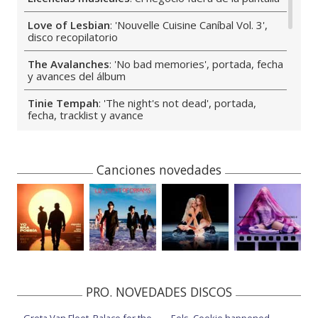
Love of Lesbian
: 'Nouvelle Cuisine Caníbal Vol. 3',
disco recopilatorio
The Avalanches
: 'No bad memories', portada, fecha
y avances del álbum
Tinie Tempah
: 'The night's not dead', portada,
fecha, tracklist y avance
Susanne Sundfør
: 'Revelations of divine love',
detalles de su nuevo álbum
Canciones novedades
Bea Miller
: 'Mr. Peaked in high school', portada,
fecha, tracklist y avance del álbum
Gabriella Cilmi
: 'Pure love', portada, fecha, tracklist
y avances del disco
Dawn Richard
: 'Creole culture', portada, fecha,
tracklist y avance
PRO. NOVEDADES DISCOS
Train
: 'Mad dog in the fog', portada, tracklist y
nuevo avance
Greta Van Fleet, Palace for the
Eels, Cookie happened