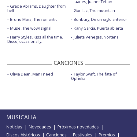
Juanes, JuanesTeban
Gracie Abrams, Daughter from
hell
Gorillaz, The mountain
Bruno Mars, The romantic
Bunbury, De un siglo anterior
Muse, The wow! signal
Kany García, Puerta abierta
Harry Styles, Kiss all the time.
Julieta Venegas, Norteña
Disco, occasionally.
CANCIONES
Olivia Dean, Man I need
Taylor Swift, The fate of
Ophelia
MUSICALIA
Noticias
Novedades
Próximas novedades
Discos históricos
Canciones
Festivales
Premios