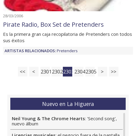
28/03/2006
Pirate Radio, Box Set de Pretenders
Es la primera gran caja recopilatoria de Pretenders con todos
sus éxitos
ARTISTAS RELACIONADOS:
Pretenders
<<
<
2301
2302
2303
2304
2305
>
>>
Nuevo en La Higuera
Neil Young & The Chrome Hearts
: 'Second song',
nuevo álbum
Licencias musicales
: el negocio fuera de la pantalla