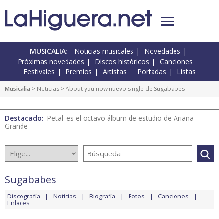
MUSICALIA:
Noticias musicales
Novedades
Próximas novedades
Discos históricos
Canciones
Festivales
Premios
Artistas
Portadas
Listas
Musicalia
>
Noticias
> About you now nuevo single de Sugababes
Destacado:
'Petal' es el octavo álbum de estudio de Ariana
Grande
Sugababes
Discografía
Noticias
Biografía
Fotos
Canciones
Enlaces