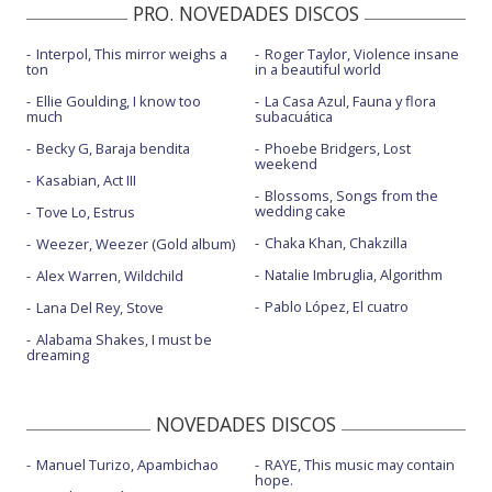
PRO. NOVEDADES DISCOS
Interpol, This mirror weighs a
Roger Taylor, Violence insane
ton
in a beautiful world
Ellie Goulding, I know too
La Casa Azul, Fauna y flora
much
subacuática
Becky G, Baraja bendita
Phoebe Bridgers, Lost
weekend
Kasabian, Act III
Blossoms, Songs from the
wedding cake
Tove Lo, Estrus
Chaka Khan, Chakzilla
Weezer, Weezer (Gold album)
Natalie Imbruglia, Algorithm
Alex Warren, Wildchild
Pablo López, El cuatro
Lana Del Rey, Stove
Alabama Shakes, I must be
dreaming
NOVEDADES DISCOS
Manuel Turizo, Apambichao
RAYE, This music may contain
hope.