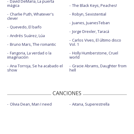
David DeMaría, La puerta
mágica
The Black Keys, Peaches!
Charlie Puth, Whatever's
Robyn, Sexistential
clever
Juanes, JuanesTeban
Quevedo, El baifo
Jorge Drexler, Taracá
Andrés Suárez, Lúa
Carlos Vives, El último disco
Bruno Mars, The romantic
Vol. 1
Fangoria, La verdad o la
Holly Humberstone, Cruel
imaginación
world
Ana Torroja, Se ha acabado el
Gracie Abrams, Daughter from
show
hell
CANCIONES
Olivia Dean, Man I need
Aitana, Superestrella