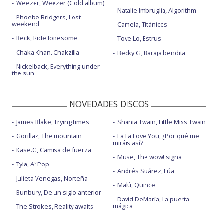
Weezer, Weezer (Gold album)
Natalie Imbruglia, Algorithm
Phoebe Bridgers, Lost
weekend
Camela, Titánicos
Beck, Ride lonesome
Tove Lo, Estrus
Chaka Khan, Chakzilla
Becky G, Baraja bendita
Nickelback, Everything under
the sun
NOVEDADES DISCOS
James Blake, Trying times
Shania Twain, Little Miss Twain
Gorillaz, The mountain
La La Love You, ¿Por qué me
miráis así?
Kase.O, Camisa de fuerza
Muse, The wow! signal
Tyla, A*Pop
Andrés Suárez, Lúa
Julieta Venegas, Norteña
Malú, Quince
Bunbury, De un siglo anterior
David DeMaría, La puerta
mágica
The Strokes, Reality awaits