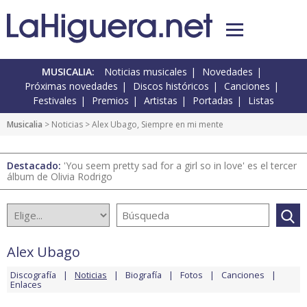
MUSICALIA:
Noticias musicales
Novedades
Próximas novedades
Discos históricos
Canciones
Festivales
Premios
Artistas
Portadas
Listas
Musicalia
>
Noticias
> Alex Ubago, Siempre en mi mente
Destacado:
'You seem pretty sad for a girl so in love' es el tercer
álbum de Olivia Rodrigo
Alex Ubago
Discografía
Noticias
Biografía
Fotos
Canciones
Enlaces