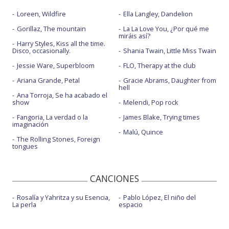
Loreen, Wildfire
Ella Langley, Dandelion
Gorillaz, The mountain
La La Love You, ¿Por qué me
miráis así?
Harry Styles, Kiss all the time.
Disco, occasionally.
Shania Twain, Little Miss Twain
Jessie Ware, Superbloom
FLO, Therapy at the club
Ariana Grande, Petal
Gracie Abrams, Daughter from
hell
Ana Torroja, Se ha acabado el
show
Melendi, Pop rock
Fangoria, La verdad o la
James Blake, Trying times
imaginación
Malú, Quince
The Rolling Stones, Foreign
tongues
CANCIONES
Rosalía y Yahritza y su Esencia,
Pablo López, El niño del
La perla
espacio