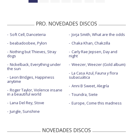
PRO. NOVEDADES DISCOS
Soft Cell, Danceteria
Jorja Smith, What are the odds
beabadoobee, Pylon
Chaka Khan, Chakzilla
Nothing but Thieves, Stray
Carly Rae Jepsen, Day and
dogs
night
Nickelback, Everything under
Weezer, Weezer (Gold album)
the sun
La Casa Azul, Fauna y flora
Leon Bridges, Happiness
subacuática
anytime
Anni B Sweet, Alegría
Roger Taylor, Violence insane
in a beautiful world
Toundra, Siete
Lana Del Rey, Stove
Europe, Come this madness
Jungle, Sunshine
NOVEDADES DISCOS