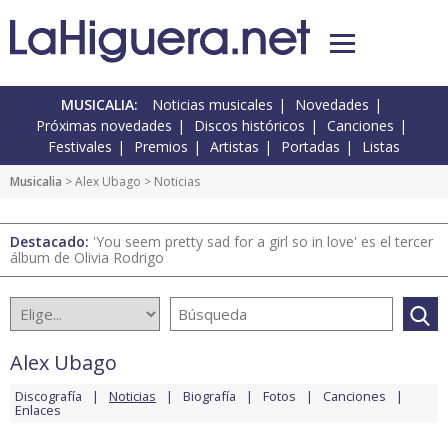
MUSICALIA:
Noticias musicales
Novedades
Próximas novedades
Discos históricos
Canciones
Festivales
Premios
Artistas
Portadas
Listas
Musicalia
>
Alex Ubago
> Noticias
Destacado:
'You seem pretty sad for a girl so in love' es el tercer
álbum de Olivia Rodrigo
Alex Ubago
Discografía
Noticias
Biografía
Fotos
Canciones
Enlaces