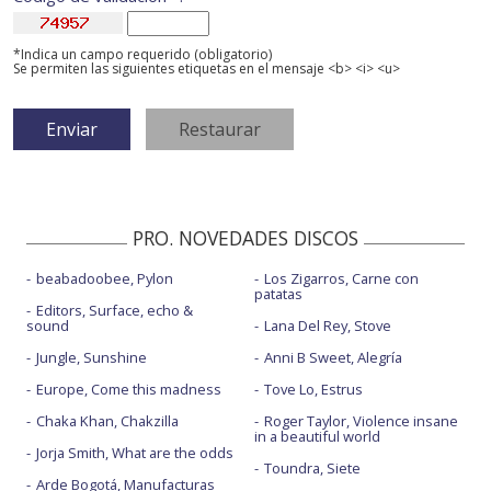
*Indica un campo requerido (obligatorio)
Se permiten las siguientes etiquetas en el mensaje <b> <i> <u>
PRO. NOVEDADES DISCOS
beabadoobee, Pylon
Los Zigarros, Carne con
patatas
Editors, Surface, echo &
sound
Lana Del Rey, Stove
Jungle, Sunshine
Anni B Sweet, Alegría
Europe, Come this madness
Tove Lo, Estrus
Chaka Khan, Chakzilla
Roger Taylor, Violence insane
in a beautiful world
Jorja Smith, What are the odds
Toundra, Siete
Arde Bogotá, Manufacturas