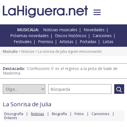
MUSICALIA:
Noticias musicales
Novedades
Próximas novedades
Discos históricos
Canciones
Festivales
Premios
Artistas
Portadas
Listas
Musicalia
>
Noticias
> La sonrisa de Julia siguen emocionando
Destacado:
'Confessions II' es el regreso a la pista de baile de
Madonna
La Sonrisa de Julia
Discografía
Noticias
Biografía
Fotos
Canciones
Enlaces