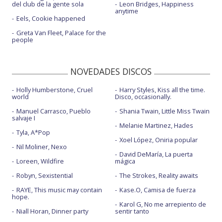
del club de la gente sola
Leon Bridges, Happiness
anytime
Eels, Cookie happened
Greta Van Fleet, Palace for the
people
NOVEDADES DISCOS
Holly Humberstone, Cruel
Harry Styles, Kiss all the time.
world
Disco, occasionally.
Manuel Carrasco, Pueblo
Shania Twain, Little Miss Twain
salvaje I
Melanie Martinez, Hades
Tyla, A*Pop
Xoel López, Oniria popular
Nil Moliner, Nexo
David DeMaría, La puerta
Loreen, Wildfire
mágica
Robyn, Sexistential
The Strokes, Reality awaits
RAYE, This music may contain
Kase.O, Camisa de fuerza
hope.
Karol G, No me arrepiento de
Niall Horan, Dinner party
sentir tanto