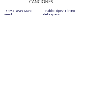
CANCIONES
Olivia Dean, Man I
Pablo López, El niño
need
del espacio