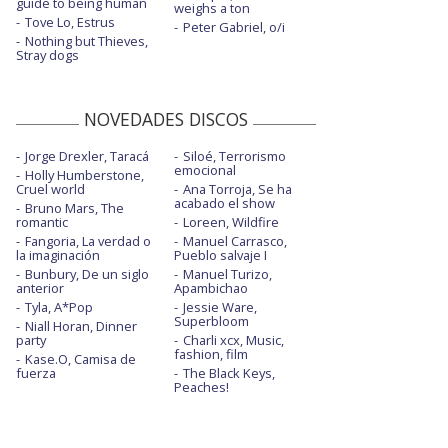
guide to being human
weighs a ton
Tove Lo, Estrus
Peter Gabriel, o/i
Nothing but Thieves,
Stray dogs
NOVEDADES DISCOS
Jorge Drexler, Taracá
Siloé, Terrorismo
emocional
Holly Humberstone,
Cruel world
Ana Torroja, Se ha
acabado el show
Bruno Mars, The
romantic
Loreen, Wildfire
Fangoria, La verdad o
Manuel Carrasco,
la imaginación
Pueblo salvaje I
Bunbury, De un siglo
Manuel Turizo,
anterior
Apambichao
Tyla, A*Pop
Jessie Ware,
Superbloom
Niall Horan, Dinner
party
Charli xcx, Music,
fashion, film
Kase.O, Camisa de
fuerza
The Black Keys,
Peaches!