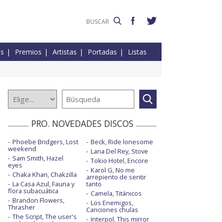
es
Premios
Artistas
Portadas
Listas
PRO. NOVEDADES DISCOS
Phoebe Bridgers, Lost
Beck, Ride lonesome
weekend
Lana Del Rey, Stove
Sam Smith, Hazel
Tokio Hotel, Encore
eyes
Karol G, No me
Chaka Khan, Chakzilla
arrepiento de sentir
La Casa Azul, Fauna y
tanto
flora subacuática
Camela, Titánicos
Brandon Flowers,
Los Enemigos,
Thrasher
Canciones chulas
The Script, The user's
Interpol, This mirror