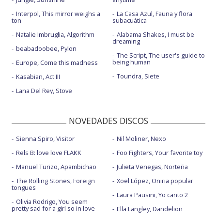
Interpol, This mirror weighs a
La Casa Azul, Fauna y flora
ton
subacuática
Natalie Imbruglia, Algorithm
Alabama Shakes, I must be
dreaming
beabadoobee, Pylon
The Script, The user's guide to
being human
Europe, Come this madness
Toundra, Siete
Kasabian, Act III
Lana Del Rey, Stove
NOVEDADES DISCOS
Sienna Spiro, Visitor
Nil Moliner, Nexo
Rels B: love love FLAKK
Foo Fighters, Your favorite toy
Manuel Turizo, Apambichao
Julieta Venegas, Norteña
The Rolling Stones, Foreign
Xoel López, Oniria popular
tongues
Laura Pausini, Yo canto 2
Olivia Rodrigo, You seem
pretty sad for a girl so in love
Ella Langley, Dandelion