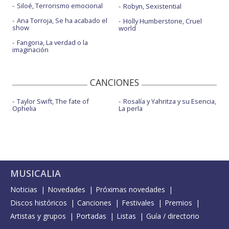
Siloé, Terrorismo emocional
Robyn, Sexistential
Ana Torroja, Se ha acabado el
Holly Humberstone, Cruel
show
world
Fangoria, La verdad o la
imaginación
CANCIONES
Taylor Swift, The fate of
Rosalía y Yahritza y su Esencia,
Ophelia
La perla
MUSICALIA
Noticias
Novedades
Próximas novedades
Discos históricos
Canciones
Festivales
Premios
Artistas y grupos
Portadas
Listas
Guía / directorio