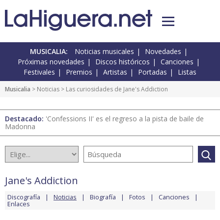
MUSICALIA:
Noticias musicales
Novedades
Próximas novedades
Discos históricos
Canciones
Festivales
Premios
Artistas
Portadas
Listas
Musicalia
>
Noticias
> Las curiosidades de Jane's Addiction
Destacado:
'Confessions II' es el regreso a la pista de baile de
Madonna
Jane's Addiction
Discografía
Noticias
Biografía
Fotos
Canciones
Enlaces