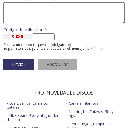
Código de validación *:
*Indica un campo requerido (obligatorio)
Se permiten las siguientes etiquetas en el mensaje <b> <i> <u>
PRO. NOVEDADES DISCOS
Los Zigarros, Carne con
Camela, Titánicos
patatas
Nothing but Thieves, Stray
Nickelback, Everything under
dogs
the sun
Leon Bridges, Happiness
Jungle, Sunshine
anytime