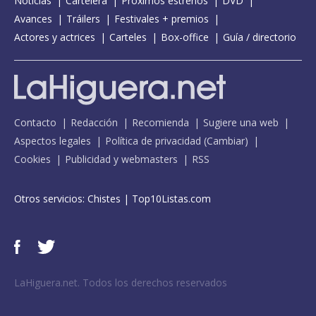
Noticias
Cartelera
Próximos estrenos
DVD
Avances
Tráilers
Festivales + premios
Actores y actrices
Carteles
Box-office
Guía / directorio
Contacto
Redacción
Recomienda
Sugiere una web
Aspectos legales
Política de privacidad
(
Cambiar
)
Cookies
Publicidad y webmasters
RSS
Otros servicios:
Chistes
|
Top10Listas.com
LaHiguera.net. Todos los derechos reservados