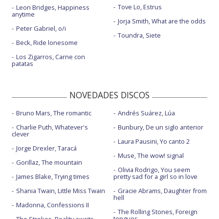
Tove Lo, Estrus
Leon Bridges, Happiness
anytime
Jorja Smith, What are the odds
Peter Gabriel, o/i
Toundra, Siete
Beck, Ride lonesome
Los Zigarros, Carne con
patatas
NOVEDADES DISCOS
Bruno Mars, The romantic
Andrés Suárez, Lúa
Charlie Puth, Whatever's
Bunbury, De un siglo anterior
clever
Laura Pausini, Yo canto 2
Jorge Drexler, Taracá
Muse, The wow! signal
Gorillaz, The mountain
Olivia Rodrigo, You seem
James Blake, Trying times
pretty sad for a girl so in love
Shania Twain, Little Miss Twain
Gracie Abrams, Daughter from
hell
Madonna, Confessions II
The Rolling Stones, Foreign
tongues