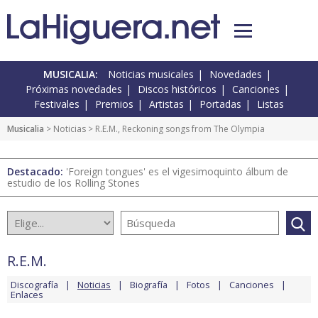
MUSICALIA:
Noticias musicales
Novedades
Próximas novedades
Discos históricos
Canciones
Festivales
Premios
Artistas
Portadas
Listas
Musicalia
>
Noticias
> R.E.M., Reckoning songs from The Olympia
Destacado:
'Foreign tongues' es el vigesimoquinto álbum de
estudio de los Rolling Stones
R.E.M.
Discografía
Noticias
Biografía
Fotos
Canciones
Enlaces