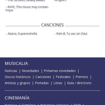
The Strokes, Reality awaits
RAYE, This music may contain
hope.
CANCIONES
Aitana, Superestrella
Rels B, Tu vas sin (fav)
MUSICALIA
Noticias
Novedades
Próximas novedades
Discos históricos
Canciones
Festivales
Premios
Artistas y grupos
Portadas
Listas
Guía / directorio
CINEMANÍA