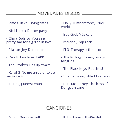
NOVEDADES DISCOS
James Blake, Trying times
Holly Humberstone, Cruel
world
Niall Horan, Dinner party
Bad Gyal, Más cara
Olivia Rodrigo, You seem
pretty sad for a girl so in love
Melendi, Pop rock
Ella Langley, Dandelion
FLO, Therapy at the club
Rels B: love love FLAKK
The Rolling Stones, Foreign
tongues
The Strokes, Reality awaits
The Black Keys, Peaches!
Karol G, No me arrepiento de
sentir tanto
Shania Twain, Little Miss Twain
Juanes, JuanesTeban
Paul McCartney, The boys of
Dungeon Lane
CANCIONES
Aitana, Superestrella
Pablo López, El niño del