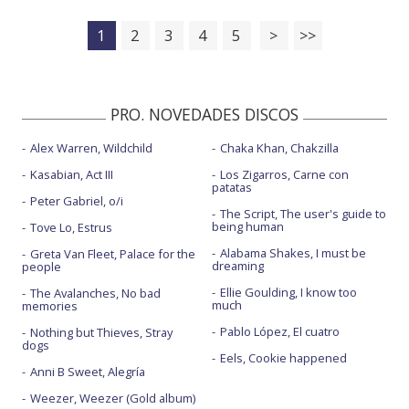
1
2
3
4
5
>
>>
PRO. NOVEDADES DISCOS
Alex Warren, Wildchild
Chaka Khan, Chakzilla
Kasabian, Act III
Los Zigarros, Carne con
patatas
Peter Gabriel, o/i
The Script, The user's guide to
being human
Tove Lo, Estrus
Alabama Shakes, I must be
Greta Van Fleet, Palace for the
dreaming
people
Ellie Goulding, I know too
The Avalanches, No bad
much
memories
Pablo López, El cuatro
Nothing but Thieves, Stray
dogs
Eels, Cookie happened
Anni B Sweet, Alegría
Weezer, Weezer (Gold album)