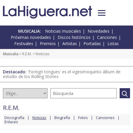
MUSICALIA:
Noticias musicales
Novedades
Próximas novedades
Discos históricos
Canciones
Festivales
Premios
Artistas
Portadas
Listas
Musicalia
>
R.E.M.
> Noticias
Destacado:
'Foreign tongues' es el vigesimoquinto álbum de
estudio de los Rolling Stones
R.E.M.
Discografía
Noticias
Biografía
Fotos
Canciones
Enlaces