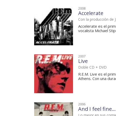
2008
Accelerate
Con la producción de J
Accelerate es el prim
vocalista Michael Stip
2007
Live
Doble CD + DVD
R.E.M. Live es el pr
Athens. Con una durac
2006
And I feel fine.
Lo mejor en sus comi