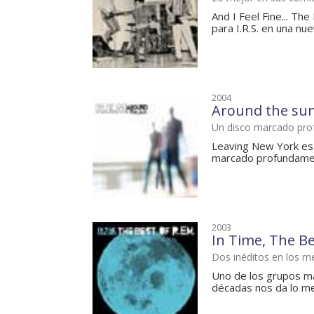
And I Feel Fine... Th
para I.R.S. en una nue
2004
Around the su
Un disco marcado prof
Leaving New York es 
marcado profundamente
2003
In Time, The Be
Dos inéditos en los 
Uno de los grupos má
décadas nos da lo mej