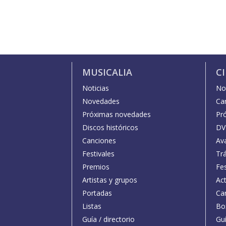
MUSICALIA
C
Noticias
Not
Novedades
Car
Próximas novedades
Pr
Discos históricos
DV
Canciones
Av
Festivales
Trá
Premios
Fe
Artistas y grupos
Act
Portadas
Car
Listas
Bo
Guía / directorio
Guí