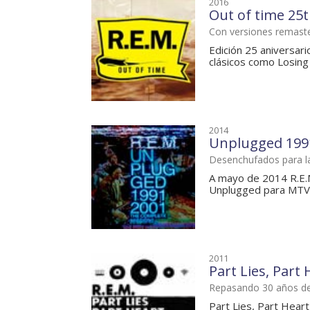
2016
Out of time 25
Con versiones remaste
Edición 25 aniversari
clásicos como Losing m
2014
Unplugged 1991
Desenchufados para 
A mayo de 2014 R.E.M
Unplugged para MTV. 
2011
Part Lies, Part
Repasando 30 años de
Part Lies, Part Hear