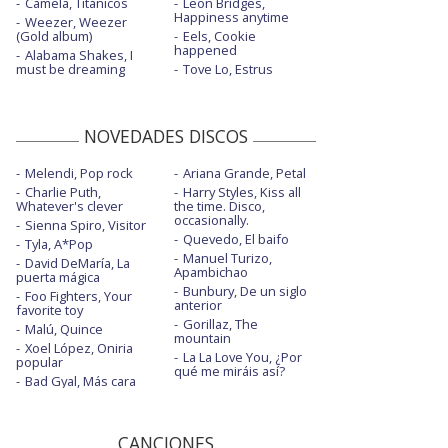
Camela, Titánicos
Leon Bridges,
Happiness anytime
Weezer, Weezer
(Gold album)
Eels, Cookie
happened
Alabama Shakes, I
must be dreaming
Tove Lo, Estrus
NOVEDADES DISCOS
Melendi, Pop rock
Ariana Grande, Petal
Charlie Puth,
Harry Styles, Kiss all
Whatever's clever
the time. Disco,
occasionally.
Sienna Spiro, Visitor
Quevedo, El baifo
Tyla, A*Pop
Manuel Turizo,
David DeMaría, La
Apambichao
puerta mágica
Bunbury, De un siglo
Foo Fighters, Your
anterior
favorite toy
Gorillaz, The
Malú, Quince
mountain
Xoel López, Oniria
La La Love You, ¿Por
popular
qué me miráis así?
Bad Gyal, Más cara
CANCIONES