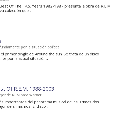
e Best Of The I.R.S. Years 1982-1987 presenta la obra de R.E.M.
va colección que...
n
undamente por la situación política
el primer single de Around the sun. Se trata de un disco
 por la actual situación...
st Of R.E.M. 1988-2003
mejor de REM para Warner
s importantes del panorama musical de las últimas dos
or de si mismos. El disco...