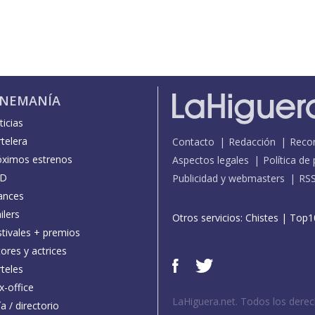
INEMANÍA
icias
telera
Contacto
Redacción
Reco
óximos estrenos
Aspectos legales
Política de
D
Publicidad y webmasters
RS
ances
ilers
Otros servicios:
Chistes
|
Top1
stivales + premios
ores y actrices
teles
x-office
LaHiguera.net. Todos los dere
a / directorio