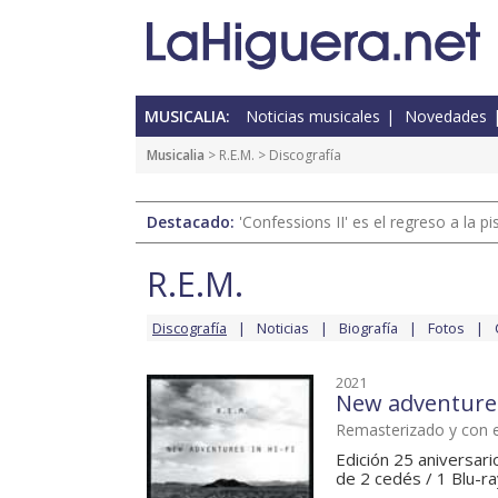
MUSICALIA:
Noticias musicales
Novedades
Musicalia
>
R.E.M.
> Discografía
Destacado:
'Confessions II' es el regreso a la 
R.E.M.
Discografía
Noticias
Biografía
Fotos
2021
New adventures 
Remasterizado y con 
Edición 25 aniversari
de 2 cedés / 1 Blu-ray