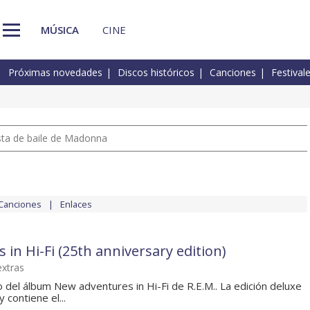
MÚSICA
CINE
Próximas novedades
Discos históricos
Canciones
Festival
pista de baile de Madonna
Canciones
Enlaces
in Hi-Fi (25th anniversary edition)
extras
o del álbum New adventures in Hi-Fi de R.E.M.. La edición deluxe
 contiene el...