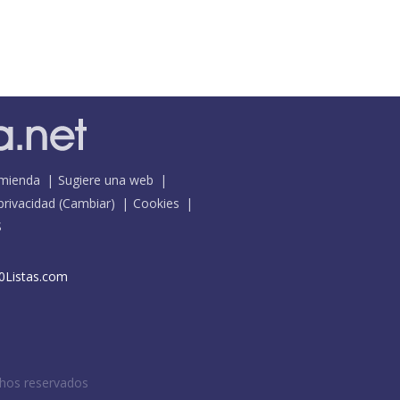
mienda
Sugiere una web
 privacidad
(
Cambiar
)
Cookies
S
0Listas.com
chos reservados