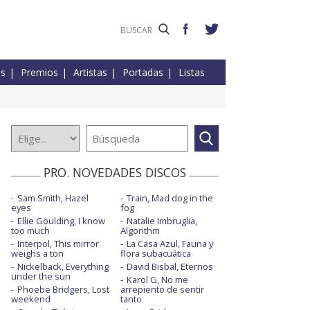
es
Premios
Artistas
Portadas
Listas
PRO. NOVEDADES DISCOS
Sam Smith, Hazel
Train, Mad dog in the
eyes
fog
Ellie Goulding, I know
Natalie Imbruglia,
too much
Algorithm
Interpol, This mirror
La Casa Azul, Fauna y
weighs a ton
flora subacuática
Nickelback, Everything
David Bisbal, Eternos
under the sun
Karol G, No me
Phoebe Bridgers, Lost
arrepiento de sentir
weekend
tanto