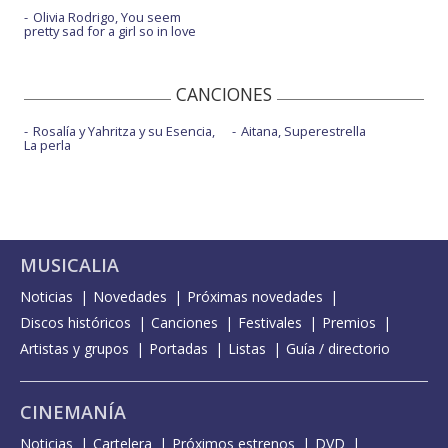
Olivia Rodrigo, You seem
pretty sad for a girl so in love
CANCIONES
Rosalía y Yahritza y su Esencia,
Aitana, Superestrella
La perla
MUSICALIA
Noticias
Novedades
Próximas novedades
Discos históricos
Canciones
Festivales
Premios
Artistas y grupos
Portadas
Listas
Guía / directorio
CINEMANÍA
Noticias
Cartelera
Próximos estrenos
DVD