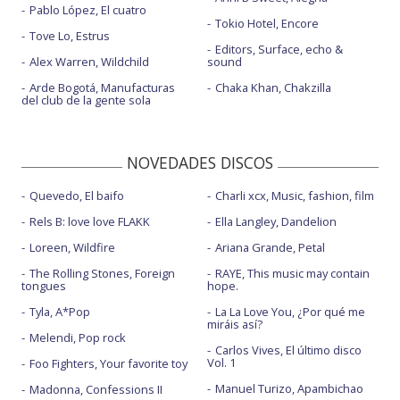
Pablo López, El cuatro
Tokio Hotel, Encore
Tove Lo, Estrus
Editors, Surface, echo &
Alex Warren, Wildchild
sound
Arde Bogotá, Manufacturas
Chaka Khan, Chakzilla
del club de la gente sola
NOVEDADES DISCOS
Quevedo, El baifo
Charli xcx, Music, fashion, film
Rels B: love love FLAKK
Ella Langley, Dandelion
Loreen, Wildfire
Ariana Grande, Petal
The Rolling Stones, Foreign
RAYE, This music may contain
tongues
hope.
Tyla, A*Pop
La La Love You, ¿Por qué me
miráis así?
Melendi, Pop rock
Carlos Vives, El último disco
Vol. 1
Foo Fighters, Your favorite toy
Manuel Turizo, Apambichao
Madonna, Confessions II