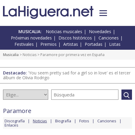
MUSICALIA:
Noticias musicales
Novedades
Próximas novedades
Discos históricos
Canciones
Festivales
Premios
Artistas
Portadas
Listas
Musicalia
>
Noticias
> Paramore por primera vez en España
Destacado:
'You seem pretty sad for a girl so in love' es el tercer
álbum de Olivia Rodrigo
Paramore
Discografía
Noticias
Biografía
Fotos
Canciones
Enlaces