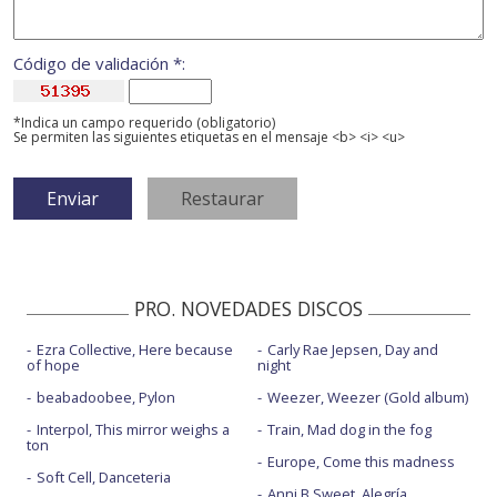
Código de validación *:
*Indica un campo requerido (obligatorio)
Se permiten las siguientes etiquetas en el mensaje <b> <i> <u>
PRO. NOVEDADES DISCOS
Ezra Collective, Here because
Carly Rae Jepsen, Day and
of hope
night
beabadoobee, Pylon
Weezer, Weezer (Gold album)
Interpol, This mirror weighs a
Train, Mad dog in the fog
ton
Europe, Come this madness
Soft Cell, Danceteria
Anni B Sweet, Alegría