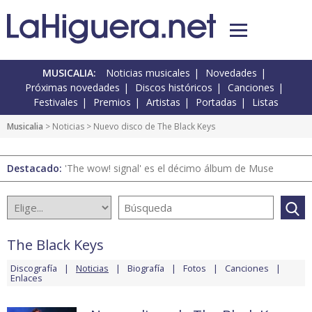
MUSICALIA:
Noticias musicales
Novedades
Próximas novedades
Discos históricos
Canciones
Festivales
Premios
Artistas
Portadas
Listas
Musicalia
>
Noticias
> Nuevo disco de The Black Keys
Destacado:
'The wow! signal' es el décimo álbum de Muse
The Black Keys
Discografía
Noticias
Biografía
Fotos
Canciones
Enlaces