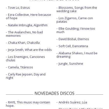
Tove Lo, Estrus
Blossoms, Songs from the
wedding cake
Ezra Collective, Here because
of hope
Los Zigarros, Carne con
patatas
Natalie Imbruglia, Algorithm
Ellie Goulding, I know too
much
The Avalanches, No bad
memories
David Bisbal, Eternos
Chaka Khan, Chakzilla
Soft Cell, Danceteria
Jorja Smith, What are the odds
Alabama Shakes, I must be
dreaming
Los Enemigos, Canciones
chulas
Jungle, Sunshine
Camela, Titánicos
Carly Rae Jepsen, Day and
night
NOVEDADES DISCOS
RAYE, This music may contain
Andrés Suárez, Lúa
hope.