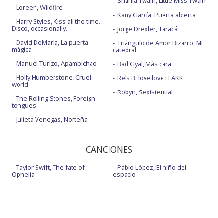
Shania Twain, Little Miss Twain
Loreen, Wildfire
Kany García, Puerta abierta
Harry Styles, Kiss all the time.
Disco, occasionally.
Jorge Drexler, Taracá
David DeMaría, La puerta
Triángulo de Amor Bizarro, Mi
mágica
catedral
Manuel Turizo, Apambichao
Bad Gyal, Más cara
Holly Humberstone, Cruel
Rels B: love love FLAKK
world
Robyn, Sexistential
The Rolling Stones, Foreign
tongues
Julieta Venegas, Norteña
CANCIONES
Taylor Swift, The fate of
Pablo López, El niño del
Ophelia
espacio