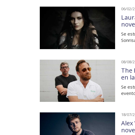
06/02/
Laura
nove
Se est
Sonris
08/08/
The 
en l
Se est
evento
18/07/
Alex
nove