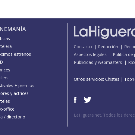
INEMANÍA
icias
telera
Contacto
Redacción
Reco
óximos estrenos
Aspectos legales
Política de
D
Publicidad y webmasters
RS
ances
ilers
Otros servicios:
Chistes
|
Top1
stivales + premios
ores y actrices
teles
x-office
LaHiguera.net. Todos los dere
a / directorio