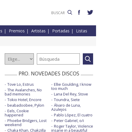
es
Premios
Artistas
Portadas
Listas
PRO. NOVEDADES DISCOS
Tove Lo, Estrus
Ellie Goulding, I know
too much
The Avalanches, No
bad memories
Lana Del Rey, Stove
Tokio Hotel, Encore
Toundra, Siete
beabadoobee, Pylon
Álvaro de Luna,
Azulejos
Eels, Cookie
happened
Pablo López, El cuatro
Phoebe Bridgers, Lost
Peter Gabriel, o/i
weekend
Roger Taylor, Violence
Chaka Khan, Chakzilla
insane in a beautiful