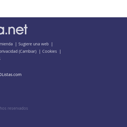
mienda
Sugiere una web
 privacidad
(
Cambiar
)
Cookies
S
0Listas.com
chos reservados