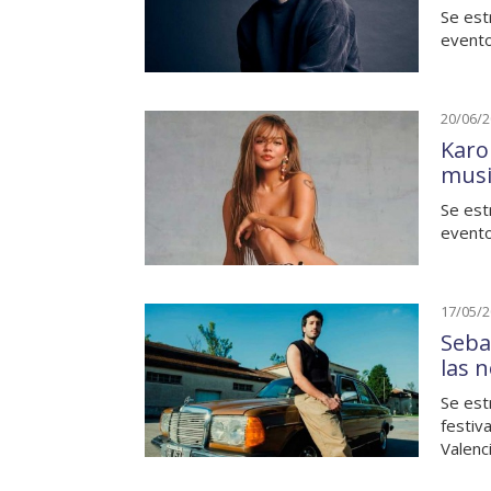
Se est
evento
20/06/
Karo
musi
Se est
evento
17/05/
Seba
las 
Se est
festiv
Valenc