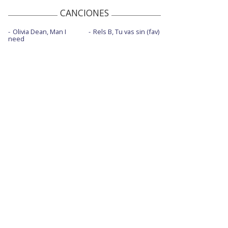
CANCIONES
Olivia Dean, Man I
Rels B, Tu vas sin (fav)
need