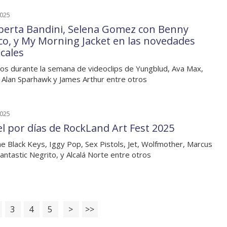
2025
berta Bandini, Selena Gomez con Benny
co, y My Morning Jacket en las novedades
cales
os durante la semana de videoclips de Yungblud, Ava Max,
 Alan Sparhawk y James Arthur entre otros
2025
el por días de RockLand Art Fest 2025
e Black Keys, Iggy Pop, Sex Pistols, Jet, Wolfmother, Marcus
Fantastic Negrito, y Alcalá Norte entre otros
3
4
5
>
>>