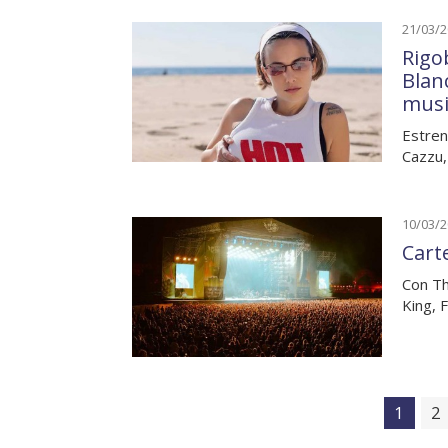
21/03/
Rigo
Blan
musi
Estren
Cazzu,
10/03/
Cart
Con Th
King, 
1
2