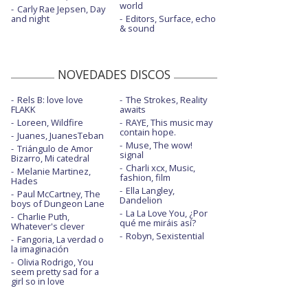
world
Carly Rae Jepsen, Day
and night
Editors, Surface, echo
& sound
NOVEDADES DISCOS
Rels B: love love
The Strokes, Reality
FLAKK
awaits
Loreen, Wildfire
RAYE, This music may
contain hope.
Juanes, JuanesTeban
Muse, The wow!
Triángulo de Amor
signal
Bizarro, Mi catedral
Charli xcx, Music,
Melanie Martinez,
fashion, film
Hades
Ella Langley,
Paul McCartney, The
Dandelion
boys of Dungeon Lane
La La Love You, ¿Por
Charlie Puth,
qué me miráis así?
Whatever's clever
Robyn, Sexistential
Fangoria, La verdad o
la imaginación
Olivia Rodrigo, You
seem pretty sad for a
girl so in love