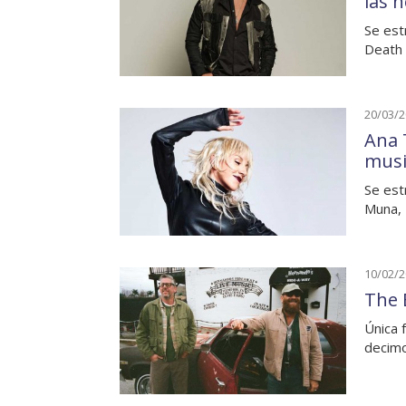
las 
Se est
Death 
20/03/
Ana 
musi
Se est
Muna, 
10/02/
The 
Única 
decimo