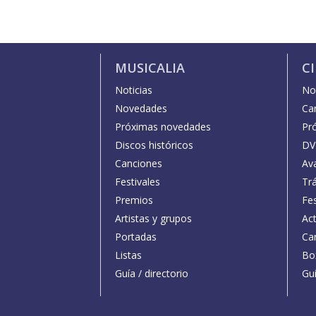
MUSICALIA
C
Noticias
Not
Novedades
Car
Próximas novedades
Pr
Discos históricos
DV
Canciones
Av
Festivales
Trá
Premios
Fe
Artistas y grupos
Act
Portadas
Car
Listas
Bo
Guía / directorio
Guí