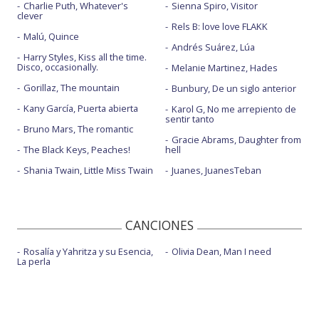
Charlie Puth, Whatever's
Sienna Spiro, Visitor
clever
Rels B: love love FLAKK
Malú, Quince
Andrés Suárez, Lúa
Harry Styles, Kiss all the time.
Disco, occasionally.
Melanie Martinez, Hades
Gorillaz, The mountain
Bunbury, De un siglo anterior
Kany García, Puerta abierta
Karol G, No me arrepiento de
sentir tanto
Bruno Mars, The romantic
Gracie Abrams, Daughter from
The Black Keys, Peaches!
hell
Shania Twain, Little Miss Twain
Juanes, JuanesTeban
CANCIONES
Rosalía y Yahritza y su Esencia,
Olivia Dean, Man I need
La perla