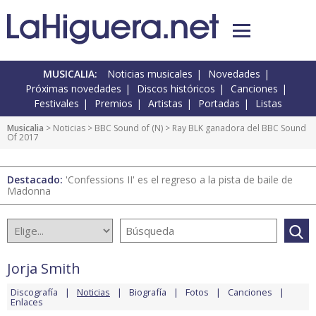
MUSICALIA:
Noticias musicales
Novedades
Próximas novedades
Discos históricos
Canciones
Festivales
Premios
Artistas
Portadas
Listas
Musicalia
>
Noticias
>
BBC Sound of
(
N
) > Ray BLK ganadora del BBC Sound
Of 2017
Destacado:
'Confessions II' es el regreso a la pista de baile de
Madonna
Jorja Smith
Discografía
Noticias
Biografía
Fotos
Canciones
Enlaces