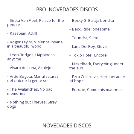
PRO. NOVEDADES DISCOS
Greta Van Fleet, Palace for the
Becky G, Baraja bendita
people
Beck, Ride lonesome
Kasabian, Act III
Toundra, Siete
Roger Taylor, Violence insane
in a beautiful world
Lana Del Rey, Stove
Leon Bridges, Happiness
Tokio Hotel, Encore
anytime
Nickelback, Everything under
Álvaro de Luna, Azulejos
the sun
Arde Bogotá, Manufacturas
Ezra Collective, Here because
del club de la gente sola
of hope
The Avalanches, No bad
Europe, Come this madness
memories
Nothing but Thieves, Stray
dogs
NOVEDADES DISCOS