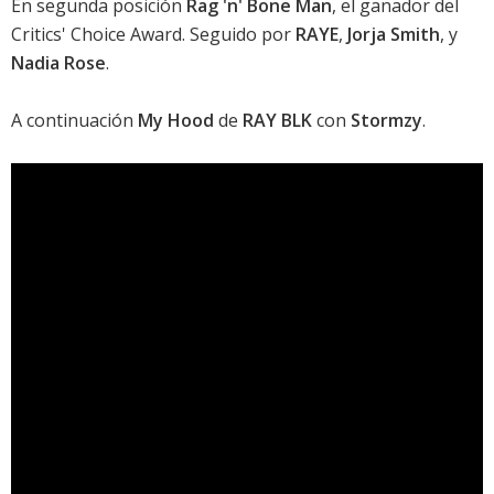
En segunda posición
Rag 'n' Bone Man
, el ganador del
Critics' Choice Award. Seguido por
RAYE
,
Jorja Smith
, y
Nadia Rose
.
A continuación
My Hood
de
RAY BLK
con
Stormzy
.