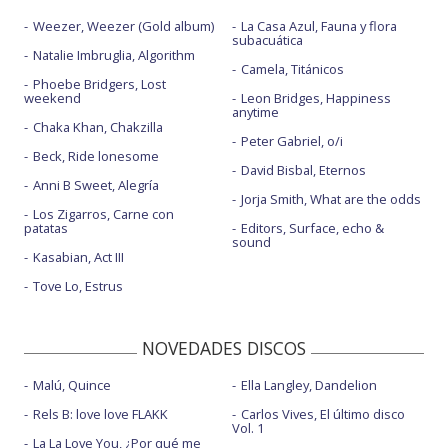
Weezer, Weezer (Gold album)
La Casa Azul, Fauna y flora
subacuática
Natalie Imbruglia, Algorithm
Camela, Titánicos
Phoebe Bridgers, Lost
weekend
Leon Bridges, Happiness
anytime
Chaka Khan, Chakzilla
Peter Gabriel, o/i
Beck, Ride lonesome
David Bisbal, Eternos
Anni B Sweet, Alegría
Jorja Smith, What are the odds
Los Zigarros, Carne con
patatas
Editors, Surface, echo &
sound
Kasabian, Act III
Tove Lo, Estrus
NOVEDADES DISCOS
Malú, Quince
Ella Langley, Dandelion
Rels B: love love FLAKK
Carlos Vives, El último disco
Vol. 1
La La Love You, ¿Por qué me