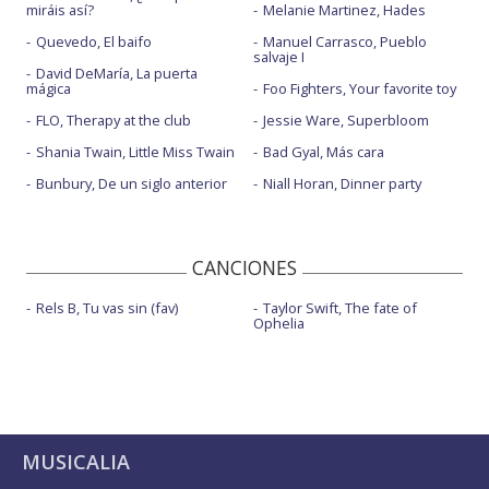
miráis así?
Melanie Martinez, Hades
Quevedo, El baifo
Manuel Carrasco, Pueblo
salvaje I
David DeMaría, La puerta
mágica
Foo Fighters, Your favorite toy
FLO, Therapy at the club
Jessie Ware, Superbloom
Shania Twain, Little Miss Twain
Bad Gyal, Más cara
Bunbury, De un siglo anterior
Niall Horan, Dinner party
CANCIONES
Rels B, Tu vas sin (fav)
Taylor Swift, The fate of
Ophelia
MUSICALIA