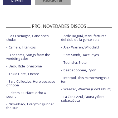
PRO. NOVEDADES DISCOS
Los Enemigos, Canciones
Arde Bogotá, Manufacturas
chulas
del club de la gente sola
Camela, Titánicos
Alex Warren, Wildchild
Blossoms, Songs from the
Sam Smith, Hazel eyes
wedding cake
Toundra, Siete
Beck, Ride lonesome
beabadoobee, Pylon
Tokio Hotel, Encore
Interpol, This mirror weighs a
Ezra Collective, Here because
ton
of hope
Weezer, Weezer (Gold album)
Editors, Surface, echo &
sound
La Casa Azul, Fauna y flora
subacuática
Nickelback, Everything under
the sun