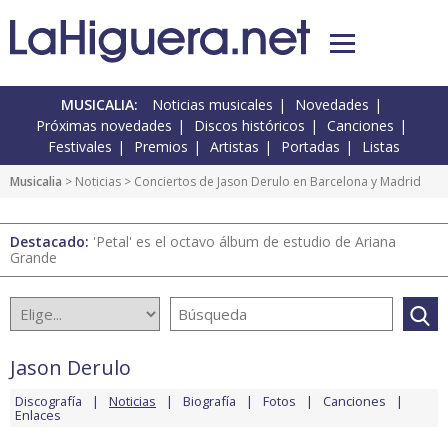
MUSICALIA:
Noticias musicales
Novedades
Próximas novedades
Discos históricos
Canciones
Festivales
Premios
Artistas
Portadas
Listas
Musicalia
>
Noticias
> Conciertos de Jason Derulo en Barcelona y Madrid
Destacado:
'Petal' es el octavo álbum de estudio de Ariana
Grande
Jason Derulo
Discografía
Noticias
Biografía
Fotos
Canciones
Enlaces