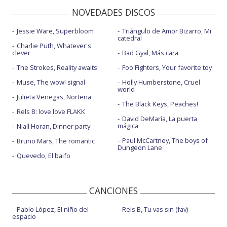
NOVEDADES DISCOS
Jessie Ware, Superbloom
Triángulo de Amor Bizarro, Mi
catedral
Charlie Puth, Whatever's
clever
Bad Gyal, Más cara
The Strokes, Reality awaits
Foo Fighters, Your favorite toy
Muse, The wow! signal
Holly Humberstone, Cruel
world
Julieta Venegas, Norteña
The Black Keys, Peaches!
Rels B: love love FLAKK
David DeMaría, La puerta
mágica
Niall Horan, Dinner party
Paul McCartney, The boys of
Bruno Mars, The romantic
Dungeon Lane
Quevedo, El baifo
CANCIONES
Pablo López, El niño del
Rels B, Tu vas sin (fav)
espacio