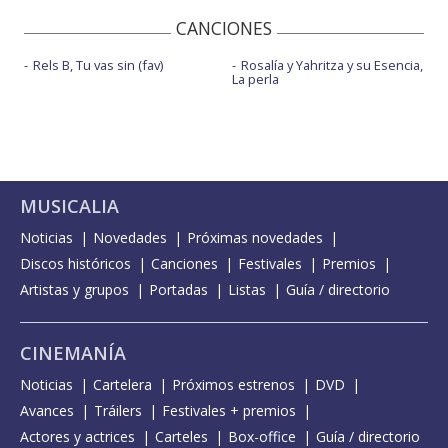
CANCIONES
Rels B, Tu vas sin (fav)
Rosalía y Yahritza y su Esencia,
La perla
MUSICALIA
Noticias
Novedades
Próximas novedades
Discos históricos
Canciones
Festivales
Premios
Artistas y grupos
Portadas
Listas
Guía / directorio
CINEMANÍA
Noticias
Cartelera
Próximos estrenos
DVD
Avances
Tráilers
Festivales + premios
Actores y actrices
Carteles
Box-office
Guía / directorio