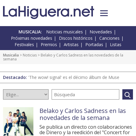
MUSICALIA:
Noticias musicales
Novedades
Próximas novedades
Discos históricos
Canciones
Festivales
Premios
Artistas
Portadas
Listas
Musicalia
>
Noticias
> Belako y Carlos Sadness en las novedades de la
semana
Destacado:
'The wow! signal' es el décimo álbum de Muse
Belako y Carlos Sadness en las
novedades de la semana
Se publica un directo con colaboraciones
de Dinero y la reedición del "Concert for