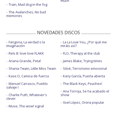
much
Train, Mad dog in the fog
The Avalanches, No bad
memories
NOVEDADES DISCOS
Fangoria, La verdad o la
La La Love You, ¿Por qué me
imaginación
miráis así?
Rels B: love love FLAKK
FLO, Therapy at the club
Ariana Grande, Petal
James Blake, Trying times
Shania Twain, Little Miss Twain
Siloé, Terrorismo emocional
Kase.O, Camisa de fuerza
Kany García, Puerta abierta
Manuel Carrasco, Pueblo
The Black Keys, Peaches!
salvaje I
Ana Torroja, Se ha acabado el
Charlie Puth, Whatever's
show
clever
Xoel López, Oniria popular
Muse, The wow! signal