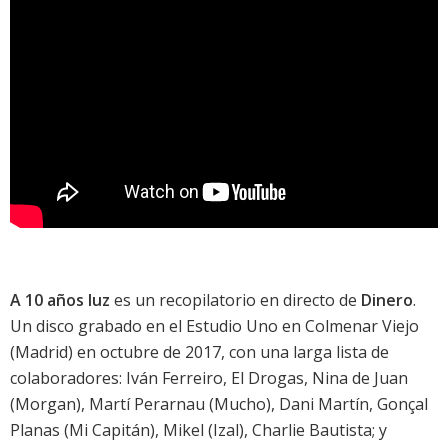
A 10 años luz
es un recopilatorio en directo de
Dinero
.
Un disco grabado en el Estudio Uno en Colmenar Viejo
(Madrid) en octubre de 2017, con una larga lista de
colaboradores: Iván Ferreiro, El Drogas, Nina de Juan
(Morgan), Martí Perarnau (Mucho), Dani Martín, Gonçal
Planas (Mi Capitán), Mikel (Izal), Charlie Bautista; y