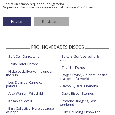
*Indica un campo requerido (obligatorio)
Se permiten las siguientes etiquetas en el mensaje <b> <i> <u>
PRO. NOVEDADES DISCOS
Soft Cell, Danceteria
Editors, Surface, echo &
sound
Tokio Hotel, Encore
Tove Lo, Estrus
Nickelback, Everything under
the sun
Roger Taylor, Violence insane
in a beautiful world
Los Zigarros, Carne con
patatas
Becky G, Baraja bendita
Alex Warren, Wildchild
David Bisbal, Eternos
Kasabian, Act III
Phoebe Bridgers, Lost
weekend
Ezra Collective, Here because
of hope
Ellie Goulding, I know too