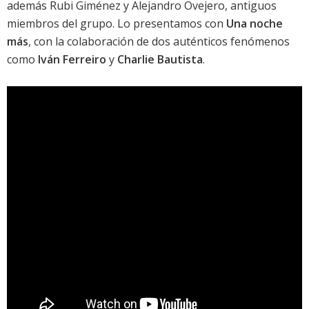
además Rubi Giménez y Alejandro Ovejero, antiguos
miembros del grupo. Lo presentamos con
Una noche
más
, con la colaboración de dos auténticos fenómenos
como
Iván Ferreiro
y
Charlie Bautista
.