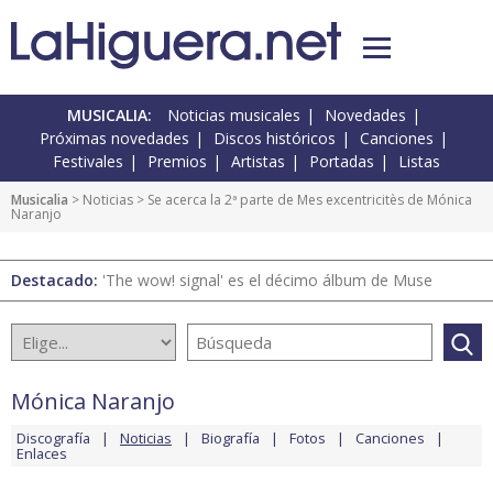
MUSICALIA:
Noticias musicales
Novedades
Próximas novedades
Discos históricos
Canciones
Festivales
Premios
Artistas
Portadas
Listas
Musicalia
>
Noticias
> Se acerca la 2ª parte de Mes excentricitès de Mónica
Naranjo
Destacado:
'The wow! signal' es el décimo álbum de Muse
Mónica Naranjo
Discografía
Noticias
Biografía
Fotos
Canciones
Enlaces