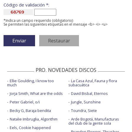
Código de validación *:
*Indica un campo requerido (obligatorio)
Se permiten las siguientes etiquetas en el mensaje <b> <i> <u>
PRO. NOVEDADES DISCOS
Ellie Goulding, I know too
La Casa Azul, Fauna y flora
much
subacuática
Jorja Smith, What are the odds
David Bisbal, Eternos
Peter Gabriel, o/i
Jungle, Sunshine
Becky G, Baraja bendita
Toundra, Siete
Natalie Imbruglia, Algorithm
Arde Bogotá, Manufacturas
del club de la gente sola
Eels, Cookie happened
Brandon Flowers, Thrasher