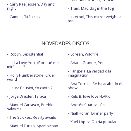
Carly Rae Jepsen, Day and
night
Train, Mad dog in the fog
Camela, Titánicos
Interpol, This mirror weighs a
ton
NOVEDADES DISCOS
Robyn, Sexistential
Loreen, Wildfire
La La Love You, ¿Por qué me
Ariana Grande, Petal
miráis así?
Fangoria, La verdad o la
Holly Humberstone, Cruel
imaginación
world
Ana Torroja, Se ha acabado el
Laura Pausini, Yo canto 2
show
Jorge Drexler, Taracá
Rels B: love love FLAKK
Manuel Carrasco, Pueblo
Andrés Suárez, Lúa
salvaje I
Niall Horan, Dinner party
The Strokes, Reality awaits
Xoel López, Oniria popular
Manuel Turizo, Apambichao