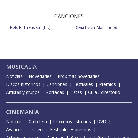
CANCIONES
Rels B, Tu vas sin (fav)
Olivia Dean, Man I need
MUSICALIA
Noticias
Novedades
Próximas novedades
Discos históricos
Canciones
Festivales
Premios
Artistas y grupos
Portadas
Listas
Guía / directorio
CINEMANÍA
Noticias
Cartelera
Próximos estrenos
DVD
Avances
Tráilers
Festivales + premios
Actores y actrices
Carteles
Box-office
Guía / directorio