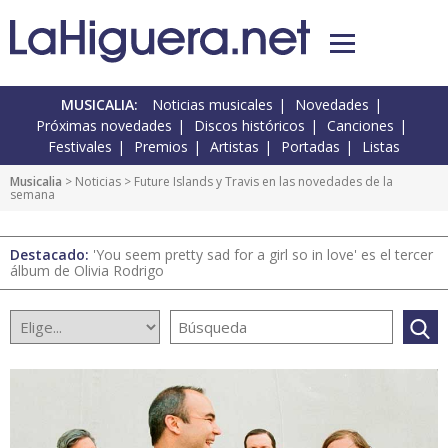
MUSICALIA:
Noticias musicales
Novedades
Próximas novedades
Discos históricos
Canciones
Festivales
Premios
Artistas
Portadas
Listas
Musicalia
>
Noticias
> Future Islands y Travis en las novedades de la
semana
Destacado:
'You seem pretty sad for a girl so in love' es el tercer
álbum de Olivia Rodrigo