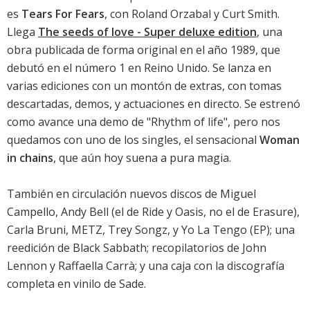
es
Tears For Fears
, con Roland Orzabal y Curt Smith.
Llega
The seeds of love - Super deluxe edition
, una
obra publicada de forma original en el año 1989, que
debutó en el número 1 en Reino Unido. Se lanza en
varias ediciones con un montón de extras, con tomas
descartadas, demos, y actuaciones en directo. Se estrenó
como avance una demo de "Rhythm of life", pero nos
quedamos con uno de los singles, el sensacional
Woman
in chains
, que aún hoy suena a pura magia.
También en circulación nuevos discos de
Miguel
Campello
,
Andy Bell
(el de Ride y Oasis, no el de Erasure),
Carla Bruni
,
METZ
,
Trey Songz
, y
Yo La Tengo
(EP); una
reedición de
Black Sabbath
; recopilatorios de
John
Lennon
y
Raffaella Carrà
; y una
caja con la discografía
completa en vinilo de Sade
.