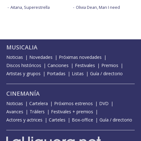
Aitana, Superestrella
Olivia Dean, Man I need
MUSICALIA
Noticias
Novedades
Próximas novedades
Discos históricos
Canciones
Festivales
Premios
Artistas y grupos
Portadas
Listas
Guía / directorio
CINEMANÍA
Noticias
Cartelera
Próximos estrenos
DVD
Avances
Tráilers
Festivales + premios
Actores y actrices
Carteles
Box-office
Guía / directorio