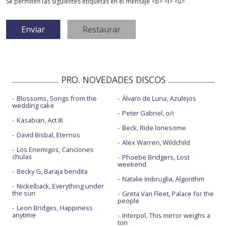
Se permiten las siguientes etiquetas en el mensaje <b> <i> <u>
PRO. NOVEDADES DISCOS
Blossoms, Songs from the
Álvaro de Luna, Azulejos
wedding cake
Peter Gabriel, o/i
Kasabian, Act III
Beck, Ride lonesome
David Bisbal, Eternos
Alex Warren, Wildchild
Los Enemigos, Canciones
chulas
Phoebe Bridgers, Lost
weekend
Becky G, Baraja bendita
Natalie Imbruglia, Algorithm
Nickelback, Everything under
the sun
Greta Van Fleet, Palace for the
people
Leon Bridges, Happiness
anytime
Interpol, This mirror weighs a
ton