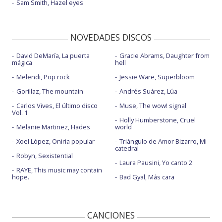
Sam Smith, Hazel eyes
NOVEDADES DISCOS
David DeMaría, La puerta
Gracie Abrams, Daughter from
mágica
hell
Melendi, Pop rock
Jessie Ware, Superbloom
Gorillaz, The mountain
Andrés Suárez, Lúa
Carlos Vives, El último disco
Muse, The wow! signal
Vol. 1
Holly Humberstone, Cruel
Melanie Martinez, Hades
world
Xoel López, Oniria popular
Triángulo de Amor Bizarro, Mi
catedral
Robyn, Sexistential
Laura Pausini, Yo canto 2
RAYE, This music may contain
hope.
Bad Gyal, Más cara
CANCIONES