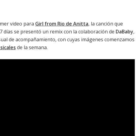
rimer video para
Girl from Rio de Anitta
, la canción que
 7 días se presentó un remix con la colaboración de
DaBaby
,
visual de acompañamiento, con cuyas imágenes comenzamos
sicales
de la semana.