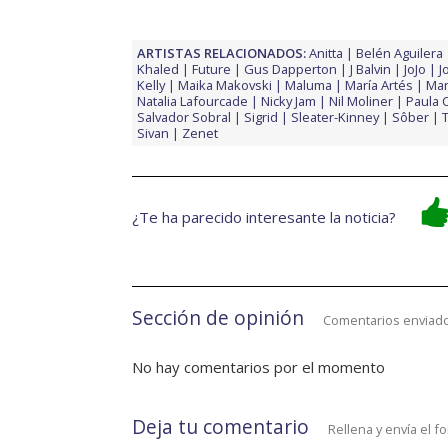
ARTISTAS RELACIONADOS:
Anitta
Belén Aguilera
Khaled
Future
Gus Dapperton
J Balvin
JoJo
J
Kelly
Maika Makovski
Maluma
María Artés
Mar
Natalia Lafourcade
Nicky Jam
Nil Moliner
Paula 
Salvador Sobral
Sigrid
Sleater-Kinney
Sôber
Sivan
Zenet
¿Te ha parecido interesante la noticia?
Sección de opinión
Comentarios enviado
No hay comentarios por el momento
Deja tu comentario
Rellena y envía el f