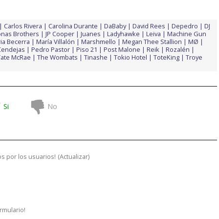
Carlos Rivera
Carolina Durante
DaBaby
David Rees
Depedro
DJ
onas Brothers
JP Cooper
Juanes
Ladyhawke
Leiva
Machine Gun
ia Becerra
María Villalón
Marshmello
Megan Thee Stallion
MØ
Cendejas
Pedro Pastor
Piso 21
Post Malone
Reik
Rozalén
Tate McRae
The Wombats
Tinashe
Tokio Hotel
ToteKing
Troye
Si
No
s por los usuarios!
(
Actualizar
)
ormulario!