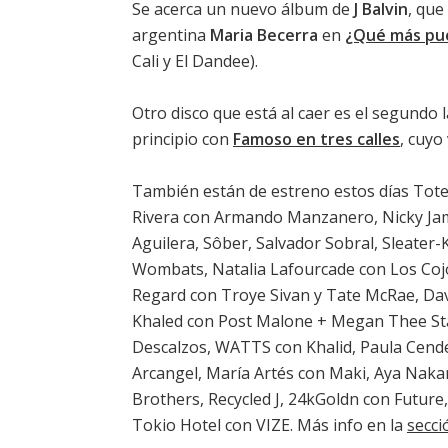
Se acerca un nuevo álbum de
J Balvin
, que
argentina
Maria Becerra
en
¿Qué más pu
Cali y El Dandee).
Otro disco que está al caer es el segundo
principio con
Famoso en tres calles
, cuyo
También están de estreno estos días Tot
Rivera con Armando Manzanero, Nicky Jam 
Aguilera, Sôber, Salvador Sobral, Sleater-
Wombats, Natalia Lafourcade con Los Cojo
Regard con Troye Sivan y Tate McRae, Davi
Khaled con Post Malone + Megan Thee Stal
Descalzos, WATTS con Khalid, Paula Cendej
Arcangel, María Artés con Maki, Aya Nak
Brothers, Recycled J, 24kGoldn con Future
Tokio Hotel con VIZE. Más info en la
secci