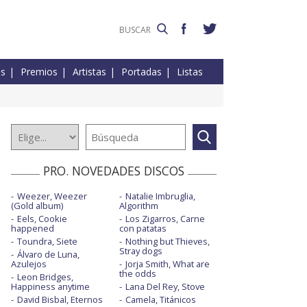
es
Premios
Artistas
Portadas
Listas
PRO. NOVEDADES DISCOS
Weezer, Weezer
Natalie Imbruglia,
(Gold album)
Algorithm
Eels, Cookie
Los Zigarros, Carne
happened
con patatas
Toundra, Siete
Nothing but Thieves,
Stray dogs
Álvaro de Luna,
Azulejos
Jorja Smith, What are
the odds
Leon Bridges,
Happiness anytime
Lana Del Rey, Stove
David Bisbal, Eternos
Camela, Titánicos