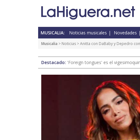
MUSICALIA:
Noticias musicales
Novedades
Musicalia
>
Noticias
> Anitta con DaBaby y Depedro con 
Destacado:
'Foreign tongues' es el vigesimoqui