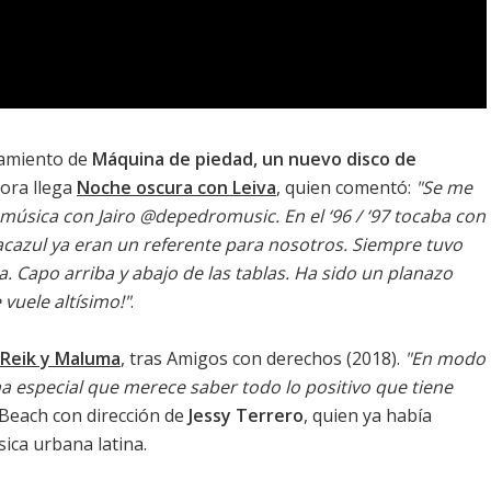
zamiento de
Máquina de piedad, un nuevo disco de
hora llega
Noche oscura con Leiva
, quien comentó:
"Se me
úsica con Jairo @depedromusic. En el ‘96 / ‘97 tocaba con
cazul ya eran un referente para nosotros. Siempre tuvo
 Capo arriba y abajo de las tablas. Ha sido un planazo
vuele altísimo!"
.
 Reik y Maluma
, tras Amigos con derechos (2018).
"En modo
a especial que merece saber todo lo positivo que tiene
 Beach con dirección de
Jessy Terrero
, quien ya había
ica urbana latina.