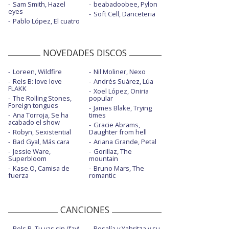
Sam Smith, Hazel
beabadoobee, Pylon
eyes
Soft Cell, Danceteria
Pablo López, El cuatro
NOVEDADES DISCOS
Loreen, Wildfire
Nil Moliner, Nexo
Rels B: love love
Andrés Suárez, Lúa
FLAKK
Xoel López, Oniria
The Rolling Stones,
popular
Foreign tongues
James Blake, Trying
Ana Torroja, Se ha
times
acabado el show
Gracie Abrams,
Robyn, Sexistential
Daughter from hell
Bad Gyal, Más cara
Ariana Grande, Petal
Jessie Ware,
Gorillaz, The
Superbloom
mountain
Kase.O, Camisa de
Bruno Mars, The
fuerza
romantic
CANCIONES
Rels B, Tu vas sin (fav)
Rosalía y Yahritza y su