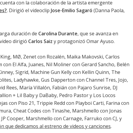
 cuenta con la colaboración de la artista emergente
es?
. Dirigió el videoclip
Jose-Emilio Sagaró
(Danna Paola,
 larga duración de
Carolina Durante
, que se avanza en
 video dirigió
Carlos Saiz
y protagonizó Omar Ayuso.
eKing, MØ, Zenet con Rozalén, Maika Makovski, Carlos
con El Alfa, Juanes, Nil Moliner con Gerard Sancho, Belén
Kinney, Sigrid, Machine Gun Kelly con Kellin Quinn, The
lites, Ladyhawke, Gus Dapperton con Channel Tres, Jojo,
d Rees, María Villalón, Fabián con Pajaro Sunrise, DJ
lion + Lil Baby y DaBaby, Pedro Pastor y Los Locos
as con Piso 21, Trippie Redd con Playboi Carti, Farina con
amura, Cheat Codes con Tinashe, Marshmello con Jonas
, JP Cooper, Marshmello con Carnage, Farruko con CJ, y
ón que dedicamos al estreno de videos y canciones
.