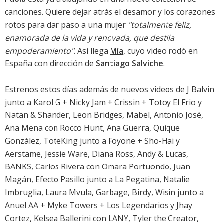
canciones. Quiere dejar atrás el desamor y los corazones
rotos para dar paso a una mujer
"totalmente feliz,
enamorada de la vida y renovada, que destila
empoderamiento"
. Así llega
Mía
, cuyo video rodó en
España con dirección de
Santiago Salviche
.
Estrenos estos días además de nuevos videos de J Balvin
junto a Karol G + Nicky Jam + Crissin + Totoy El Frio y
Natan & Shander, Leon Bridges, Mabel, Antonio José,
Ana Mena con Rocco Hunt, Ana Guerra, Quique
González, ToteKing junto a Foyone + Sho-Hai y
Aerstame, Jessie Ware, Diana Ross, Andy & Lucas,
BANKS, Carlos Rivera con Omara Portuondo, Juan
Magán, Efecto Pasillo junto a La Pegatina, Natalie
Imbruglia, Laura Mvula, Garbage, Birdy, Wisin junto a
Anuel AA + Myke Towers + Los Legendarios y Jhay
Cortez, Kelsea Ballerini con LANY, Tyler the Creator,