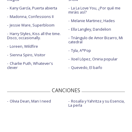
Kany García, Puerta abierta
La La Love You, ¿Por qué me
miráis así?
Madonna, Confessions II
Melanie Martinez, Hades
Jessie Ware, Superbloom
Ella Langley, Dandelion
Harry Styles, Kiss all the time.
Disco, occasionally.
Triángulo de Amor Bizarro, Mi
catedral
Loreen, Wildfire
Tyla, A*Pop
Sienna Spiro, Visitor
Xoel López, Oniria popular
Charlie Puth, Whatever's
clever
Quevedo, El baifo
CANCIONES
Olivia Dean, Man I need
Rosalía y Yahritza y su Esencia,
La perla