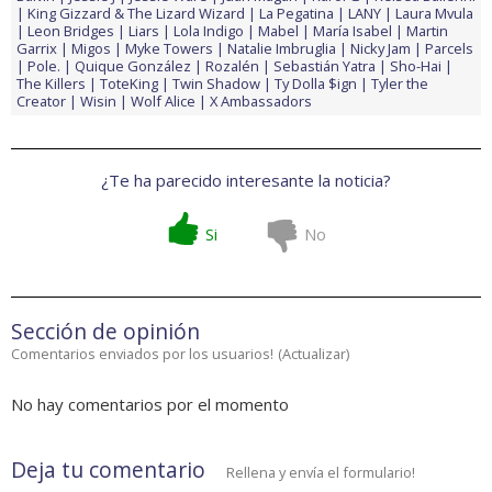
King Gizzard & The Lizard Wizard
La Pegatina
LANY
Laura Mvula
Leon Bridges
Liars
Lola Indigo
Mabel
María Isabel
Martin
Garrix
Migos
Myke Towers
Natalie Imbruglia
Nicky Jam
Parcels
Pole.
Quique González
Rozalén
Sebastián Yatra
Sho-Hai
The Killers
ToteKing
Twin Shadow
Ty Dolla $ign
Tyler the
Creator
Wisin
Wolf Alice
X Ambassadors
¿Te ha parecido interesante la noticia?
Si
No
Sección de opinión
Comentarios enviados por los usuarios!
(
Actualizar
)
No hay comentarios por el momento
Deja tu comentario
Rellena y envía el formulario!