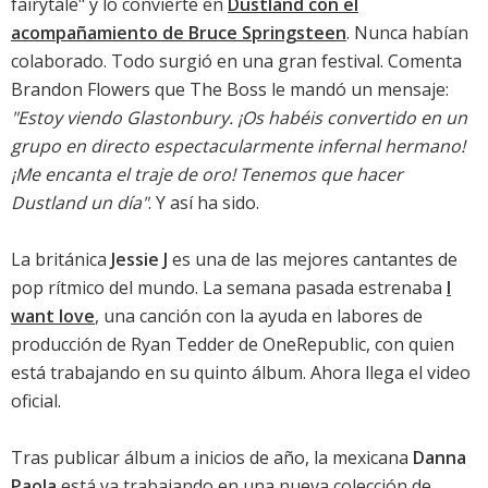
fairytale" y lo convierte en
Dustland con el
acompañamiento de Bruce Springsteen
. Nunca habían
colaborado. Todo surgió en una gran festival. Comenta
Brandon Flowers que The Boss le mandó un mensaje:
"Estoy viendo Glastonbury. ¡Os habéis convertido en un
grupo en directo espectacularmente infernal hermano!
¡Me encanta el traje de oro! Tenemos que hacer
Dustland un día"
. Y así ha sido.
La británica
Jessie J
es una de las mejores cantantes de
pop rítmico del mundo. La semana pasada estrenaba
I
want love
, una canción con la ayuda en labores de
producción de Ryan Tedder de OneRepublic, con quien
está trabajando en su quinto álbum. Ahora llega el video
oficial.
Tras
publicar álbum a inicios de año
, la mexicana
Danna
Paola
está ya trabajando en una nueva colección de