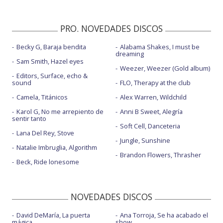
PRO. NOVEDADES DISCOS
Becky G, Baraja bendita
Alabama Shakes, I must be
dreaming
Sam Smith, Hazel eyes
Weezer, Weezer (Gold album)
Editors, Surface, echo &
sound
FLO, Therapy at the club
Camela, Titánicos
Alex Warren, Wildchild
Karol G, No me arrepiento de
Anni B Sweet, Alegría
sentir tanto
Soft Cell, Danceteria
Lana Del Rey, Stove
Jungle, Sunshine
Natalie Imbruglia, Algorithm
Brandon Flowers, Thrasher
Beck, Ride lonesome
NOVEDADES DISCOS
David DeMaría, La puerta
Ana Torroja, Se ha acabado el
mágica
show