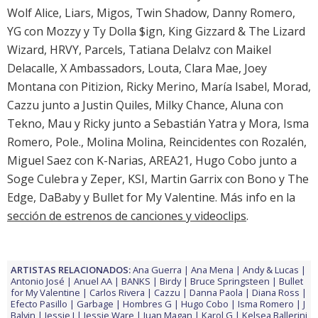
Wolf Alice, Liars, Migos, Twin Shadow, Danny Romero,
YG con Mozzy y Ty Dolla $ign, King Gizzard & The Lizard
Wizard, HRVY, Parcels, Tatiana Delalvz con Maikel
Delacalle, X Ambassadors, Louta, Clara Mae, Joey
Montana con Pitizion, Ricky Merino, María Isabel, Morad,
Cazzu junto a Justin Quiles, Milky Chance, Aluna con
Tekno, Mau y Ricky junto a Sebastián Yatra y Mora, Isma
Romero, Pole., Molina Molina, Reincidentes con Rozalén,
Miguel Saez con K-Narias, AREA21, Hugo Cobo junto a
Soge Culebra y Zeper, KSI, Martin Garrix con Bono y The
Edge, DaBaby y Bullet for My Valentine. Más info en la
sección de estrenos de canciones y videoclips
.
ARTISTAS RELACIONADOS:
Ana Guerra
Ana Mena
Andy & Lucas
Antonio José
Anuel AA
BANKS
Birdy
Bruce Springsteen
Bullet
for My Valentine
Carlos Rivera
Cazzu
Danna Paola
Diana Ross
Efecto Pasillo
Garbage
Hombres G
Hugo Cobo
Isma Romero
J
Balvin
Jessie J
Jessie Ware
Juan Magan
Karol G
Kelsea Ballerini