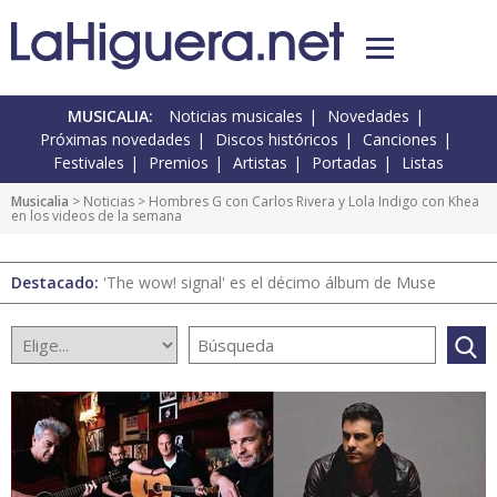
MUSICALIA:
Noticias musicales
Novedades
Próximas novedades
Discos históricos
Canciones
Festivales
Premios
Artistas
Portadas
Listas
Musicalia
>
Noticias
> Hombres G con Carlos Rivera y Lola Indigo con Khea
en los videos de la semana
Destacado:
'The wow! signal' es el décimo álbum de Muse