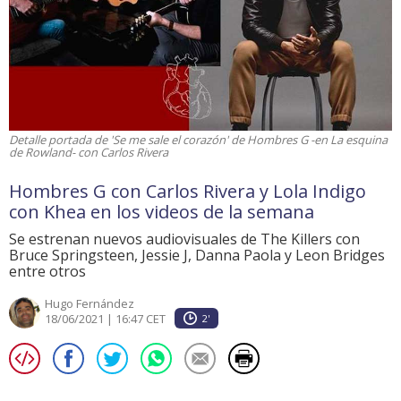
Detalle portada de 'Se me sale el corazón' de Hombres G -en La esquina
de Rowland- con Carlos Rivera
Hombres G con Carlos Rivera y Lola Indigo
con Khea en los videos de la semana
Se estrenan nuevos audiovisuales de The Killers con
Bruce Springsteen, Jessie J, Danna Paola y Leon Bridges
entre otros
Hugo Fernández
18/06/2021 | 16:47 CET
2'