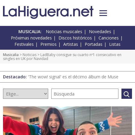
MUSICALIA:
Noticias musicales
Novedades
Próximas novedades
Discos históricos
Canciones
Festivales
Premios
Artistas
Portadas
Listas
Musicalia
>
Noticias
> LadBaby consigue su cuarto nº1 consecutivo en
singles en UK por Navidad
Destacado:
'The wow! signal' es el décimo álbum de Muse