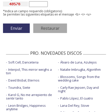
*Indica un campo requerido (obligatorio)
Se permiten las siguientes etiquetas en el mensaje <b> <i> <u>
PRO. NOVEDADES DISCOS
Soft Cell, Danceteria
Álvaro de Luna, Azulejos
Interpol, This mirror weighs a
Natalie Imbruglia, Algorithm
ton
Blossoms, Songs from the
David Bisbal, Eternos
wedding cake
Toundra, Siete
Carly Rae Jepsen, Day and
night
Karol G, No me arrepiento de
sentir tanto
Pablo López, El cuatro
Leon Bridges, Happiness
Lana Del Rey, Stove
anytime