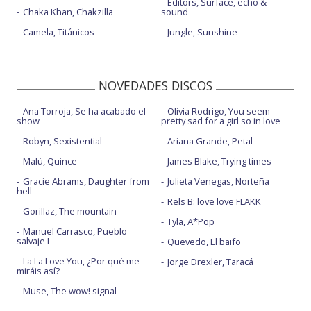
Editors, Surface, echo &
Chaka Khan, Chakzilla
sound
Camela, Titánicos
Jungle, Sunshine
NOVEDADES DISCOS
Ana Torroja, Se ha acabado el
Olivia Rodrigo, You seem
show
pretty sad for a girl so in love
Robyn, Sexistential
Ariana Grande, Petal
Malú, Quince
James Blake, Trying times
Gracie Abrams, Daughter from
Julieta Venegas, Norteña
hell
Rels B: love love FLAKK
Gorillaz, The mountain
Tyla, A*Pop
Manuel Carrasco, Pueblo
salvaje I
Quevedo, El baifo
La La Love You, ¿Por qué me
Jorge Drexler, Taracá
miráis así?
Muse, The wow! signal