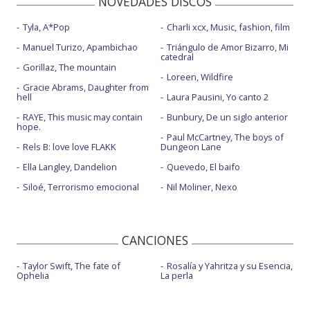
NOVEDADES DISCOS
Tyla, A*Pop
Charli xcx, Music, fashion, film
Manuel Turizo, Apambichao
Triángulo de Amor Bizarro, Mi
catedral
Gorillaz, The mountain
Loreen, Wildfire
Gracie Abrams, Daughter from
hell
Laura Pausini, Yo canto 2
RAYE, This music may contain
Bunbury, De un siglo anterior
hope.
Paul McCartney, The boys of
Rels B: love love FLAKK
Dungeon Lane
Ella Langley, Dandelion
Quevedo, El baifo
Siloé, Terrorismo emocional
Nil Moliner, Nexo
CANCIONES
Taylor Swift, The fate of
Rosalía y Yahritza y su Esencia,
Ophelia
La perla