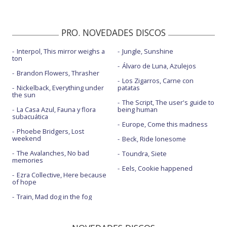
PRO. NOVEDADES DISCOS
Interpol, This mirror weighs a
Jungle, Sunshine
ton
Álvaro de Luna, Azulejos
Brandon Flowers, Thrasher
Los Zigarros, Carne con
Nickelback, Everything under
patatas
the sun
The Script, The user's guide to
La Casa Azul, Fauna y flora
being human
subacuática
Europe, Come this madness
Phoebe Bridgers, Lost
weekend
Beck, Ride lonesome
The Avalanches, No bad
Toundra, Siete
memories
Eels, Cookie happened
Ezra Collective, Here because
of hope
Train, Mad dog in the fog