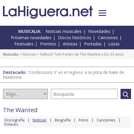
MUSICALIA:
Noticias musicales
Novedades
Próximas novedades
Discos históricos
Canciones
Festivales
Premios
Artistas
Portadas
Listas
Musicalia
>
Noticias
> Falleció Tom Parker de The Wanted a los 33 años
Destacado:
'Confessions II' es el regreso a la pista de baile de
Madonna
The Wanted
Discografía
Noticias
Biografía
Fotos
Canciones
Enlaces