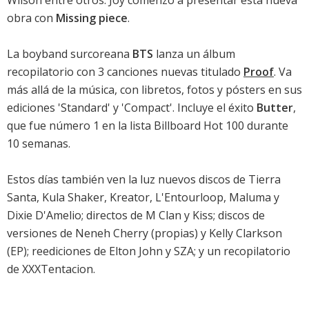
Wilson entre otros. Joy comenzó a presentar esta nueva
obra con
Missing piece
.
La boyband surcoreana
BTS
lanza un álbum
recopilatorio con 3 canciones nuevas titulado
Proof
. Va
más allá de la música, con libretos, fotos y pósters en sus
ediciones 'Standard' y 'Compact'. Incluye el éxito
Butter
,
que fue número 1 en la
lista Billboard Hot 100
durante
10 semanas.
Estos días también ven la luz nuevos discos de
Tierra
Santa
,
Kula Shaker
,
Kreator
,
L'Entourloop
,
Maluma
y
Dixie D'Amelio
; directos de
M Clan
y
Kiss
; discos de
versiones de
Neneh Cherry
(propias) y
Kelly Clarkson
(EP); reediciones de
Elton John
y
SZA
; y un
recopilatorio
de XXXTentacion
.