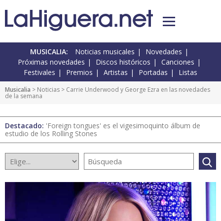
MUSICALIA:
Noticias musicales
Novedades
Próximas novedades
Discos históricos
Canciones
Festivales
Premios
Artistas
Portadas
Listas
Musicalia
>
Noticias
> Carrie Underwood y George Ezra en las novedades
de la semana
Destacado:
'Foreign tongues' es el vigesimoquinto álbum de
estudio de los Rolling Stones