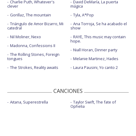
Charlie Puth, Whatever's
David DeMaría, La puerta
clever
mágica
Gorillaz, The mountain
Tyla, A*Pop
Triángulo de Amor Bizarro, Mi
Ana Torroja, Se ha acabado el
catedral
show
Nil Moliner, Nexo
RAYE, This music may contain
hope.
Madonna, Confessions II
Niall Horan, Dinner party
The Rolling Stones, Foreign
tongues
Melanie Martinez, Hades
The Strokes, Reality awaits
Laura Pausini, Yo canto 2
CANCIONES
Aitana, Superestrella
Taylor Swift, The fate of
Ophelia