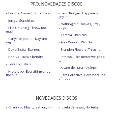
PRO. NOVEDADES DISCOS
Europe, Come this madness
Leon Bridges, Happiness
anytime
Jungle, Sunshine
Nothing but Thieves, Stray
dogs
Ellie Goulding, I know too
much
Camela, Titánicos
Carly Rae Jepsen, Day and
night
Alex Warren, Wildchild
David Bisbal, Eternos
Brandon Flowers, Thrasher
Becky G, Baraja bendita
Interpol, This mirror weighs a
ton
Tove Lo, Estrus
Álvaro de Luna, Azulejos
Nickelback, Everything under
the sun
Ezra Collective, Here because
of hope
NOVEDADES DISCOS
Charli xcx, Music, fashion, film
Julieta Venegas, Norteña