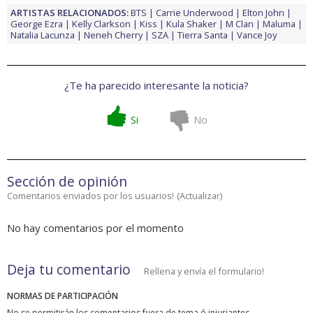
ARTISTAS RELACIONADOS:
BTS
Carrie Underwood
Elton John
George Ezra
Kelly Clarkson
Kiss
Kula Shaker
M Clan
Maluma
Natalia Lacunza
Neneh Cherry
SZA
Tierra Santa
Vance Joy
¿Te ha parecido interesante la noticia?
Si
No
Sección de opinión
Comentarios enviados por los usuarios!
(
Actualizar
)
No hay comentarios por el momento
Deja tu comentario
Rellena y envía el formulario!
NORMAS DE PARTICIPACIÓN
No se permitirán los comentarios fuera de tema ó injuriantes