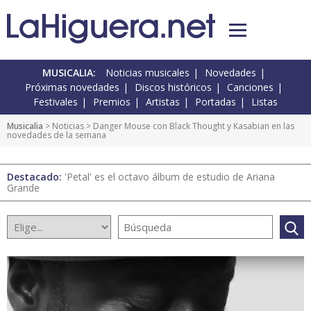
MUSICALIA:
Noticias musicales
Novedades
Próximas novedades
Discos históricos
Canciones
Festivales
Premios
Artistas
Portadas
Listas
Musicalia
>
Noticias
> Danger Mouse con Black Thought y Kasabian en las
novedades de la semana
Destacado:
'Petal' es el octavo álbum de estudio de Ariana
Grande