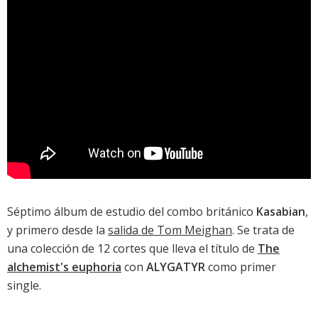
Séptimo álbum de estudio del combo británico
Kasabian
,
y primero desde la
salida de Tom Meighan
. Se trata de
una colección de 12 cortes que lleva el título de
The
alchemist's euphoria
con
ALYGATYR
como primer
single.