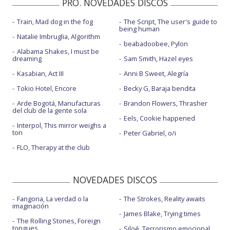
PRO. NOVEDADES DISCOS
Train, Mad dog in the fog
The Script, The user's guide to
being human
Natalie Imbruglia, Algorithm
beabadoobee, Pylon
Alabama Shakes, I must be
dreaming
Sam Smith, Hazel eyes
Kasabian, Act III
Anni B Sweet, Alegría
Tokio Hotel, Encore
Becky G, Baraja bendita
Arde Bogotá, Manufacturas
Brandon Flowers, Thrasher
del club de la gente sola
Eels, Cookie happened
Interpol, This mirror weighs a
ton
Peter Gabriel, o/i
FLO, Therapy at the club
NOVEDADES DISCOS
Fangoria, La verdad o la
The Strokes, Reality awaits
imaginación
James Blake, Trying times
The Rolling Stones, Foreign
tongues
Siloé, Terrorismo emocional