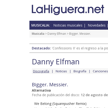
MUSICALIA:
Noticias musicales
Novedades
Musicalia
>
Danny Elfman
> Bigger. Messier.
Destacado:
'Confessions II' es el regreso a la 
Danny Elfman
Discografía
Noticias
Biografía
Canciones
Bigger. Messier.
Alternativa
Fecha de publicación del disco:
12 de agosto de
We Belong (Squarepusher Remix)