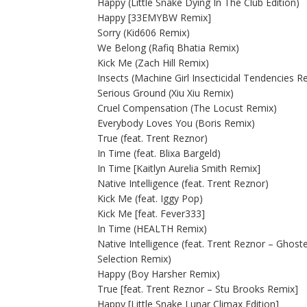
Happy (Little Snake Dying In The Club Edition)
Happy [33EMYBW Remix]
Sorry (Kid606 Remix)
We Belong (Rafiq Bhatia Remix)
Kick Me (Zach Hill Remix)
Insects (Machine Girl Insecticidal Tendencies R
Serious Ground (Xiu Xiu Remix)
Cruel Compensation (The Locust Remix)
Everybody Loves You (Boris Remix)
True (feat. Trent Reznor)
In Time (feat. Blixa Bargeld)
In Time [Kaitlyn Aurelia Smith Remix]
Native Intelligence (feat. Trent Reznor)
Kick Me (feat. Iggy Pop)
Kick Me [feat. Fever333]
In Time (HEALTH Remix)
Native Intelligence (feat. Trent Reznor – Ghos
Selection Remix)
Happy (Boy Harsher Remix)
True [feat. Trent Reznor – Stu Brooks Remix]
Happy [Little Snake Lunar Climax Edition]