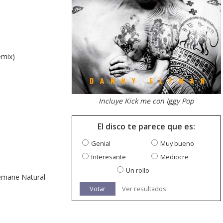
emix)
Incluye Kick me con Iggy Pop
El disco te parece que es:
Genial
Muy bueno
Interesante
Mediocre
Un rollo
temane Natural
Votar
Ver resultados