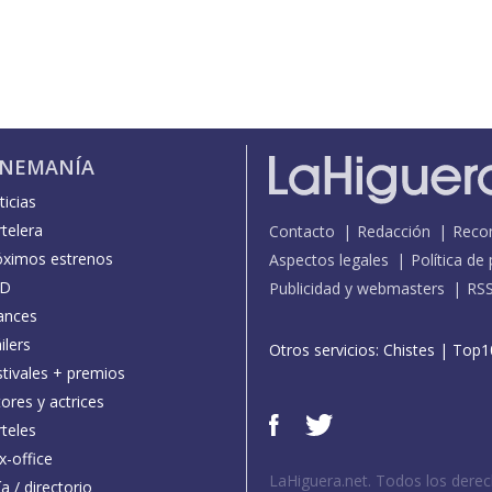
INEMANÍA
icias
telera
Contacto
Redacción
Reco
óximos estrenos
Aspectos legales
Política de
D
Publicidad y webmasters
RS
ances
ilers
Otros servicios:
Chistes
|
Top1
stivales + premios
ores y actrices
teles
x-office
LaHiguera.net. Todos los dere
a / directorio