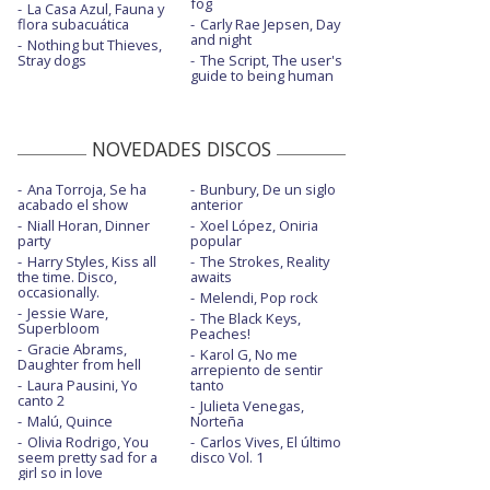
fog
La Casa Azul, Fauna y
flora subacuática
Carly Rae Jepsen, Day
and night
Nothing but Thieves,
Stray dogs
The Script, The user's
guide to being human
NOVEDADES DISCOS
Ana Torroja, Se ha
Bunbury, De un siglo
acabado el show
anterior
Niall Horan, Dinner
Xoel López, Oniria
party
popular
Harry Styles, Kiss all
The Strokes, Reality
the time. Disco,
awaits
occasionally.
Melendi, Pop rock
Jessie Ware,
The Black Keys,
Superbloom
Peaches!
Gracie Abrams,
Karol G, No me
Daughter from hell
arrepiento de sentir
Laura Pausini, Yo
tanto
canto 2
Julieta Venegas,
Malú, Quince
Norteña
Olivia Rodrigo, You
Carlos Vives, El último
seem pretty sad for a
disco Vol. 1
girl so in love