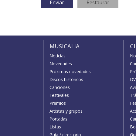
MUSICALIA
C
Noticias
Not
Novedades
Car
Próximas novedades
Pr
Discos históricos
DV
Canciones
Av
Festivales
Trá
Premios
Fe
Artistas y grupos
Act
Portadas
Car
Listas
Bo
Guía / directorio
Guí