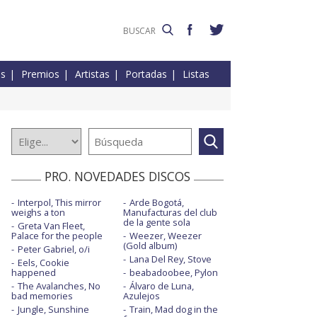
es
Premios
Artistas
Portadas
Listas
PRO. NOVEDADES DISCOS
Interpol, This mirror
Arde Bogotá,
weighs a ton
Manufacturas del club
de la gente sola
Greta Van Fleet,
Palace for the people
Weezer, Weezer
(Gold album)
Peter Gabriel, o/i
Lana Del Rey, Stove
Eels, Cookie
happened
beabadoobee, Pylon
The Avalanches, No
Álvaro de Luna,
bad memories
Azulejos
Jungle, Sunshine
Train, Mad dog in the