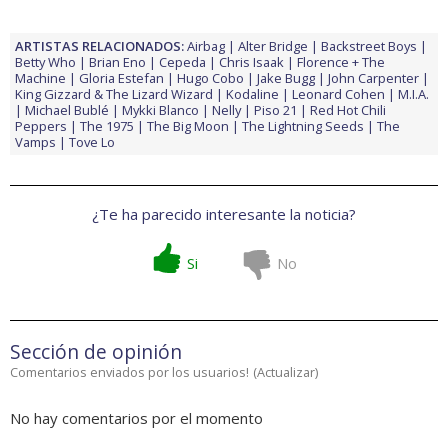
ARTISTAS RELACIONADOS:
Airbag
Alter Bridge
Backstreet Boys
Betty Who
Brian Eno
Cepeda
Chris Isaak
Florence + The
Machine
Gloria Estefan
Hugo Cobo
Jake Bugg
John Carpenter
King Gizzard & The Lizard Wizard
Kodaline
Leonard Cohen
M.I.A.
Michael Bublé
Mykki Blanco
Nelly
Piso 21
Red Hot Chili
Peppers
The 1975
The Big Moon
The Lightning Seeds
The
Vamps
Tove Lo
¿Te ha parecido interesante la noticia?
Si
No
Sección de opinión
Comentarios enviados por los usuarios!
(
Actualizar
)
No hay comentarios por el momento