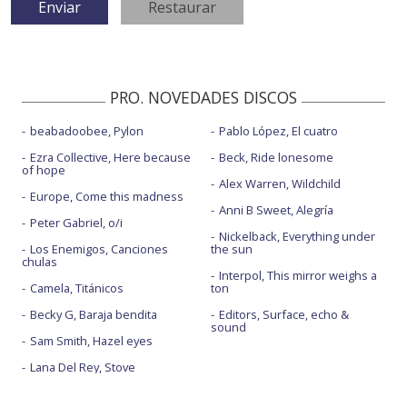
PRO. NOVEDADES DISCOS
beabadoobee, Pylon
Pablo López, El cuatro
Ezra Collective, Here because
Beck, Ride lonesome
of hope
Alex Warren, Wildchild
Europe, Come this madness
Anni B Sweet, Alegría
Peter Gabriel, o/i
Nickelback, Everything under
Los Enemigos, Canciones
the sun
chulas
Interpol, This mirror weighs a
Camela, Titánicos
ton
Becky G, Baraja bendita
Editors, Surface, echo &
sound
Sam Smith, Hazel eyes
Lana Del Rey, Stove