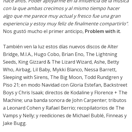
hace años. Poder apoyarme en la influencia de la música
con la que ambas crecimos y al mismo tiempo hacer
algo que me parece muy actual y fresco fue una gran
experiencia y estoy muy feliz de finalmente compartirlo"
.
Nos gustó mucho el primer anticipo,
Problem with it
.
También ven la luz estos días nuevos discos de
Alter
Bridge
,
M.I.A.
,
Hugo Cobo
,
Brian Eno
,
The Lightning
Seeds
,
King Gizzard & The Lizard Wizard
,
Ashe
,
Betty
Who
,
Airbag
,
Lil Baby
,
Mykki Blanco
,
Nessa Barrett
,
Sleeping with Sirens
,
The Big Moon
,
Todd Rundgren
y
Piso 21
; en modo Navidad con
Gloria Estefan
,
Backstreet
Boys
y
Chris Isaak
; directos de
Kodaline
y
Florence + The
Machine
; una
banda sonora de John Carpenter
; tributos
a
Leonard Cohen
y
Rafael Berrio
; recopilatorios de
The
Vamps
y
Nelly
; y reediciones de
Michael Bublé
,
Finneas
y
Jake Bugg
.