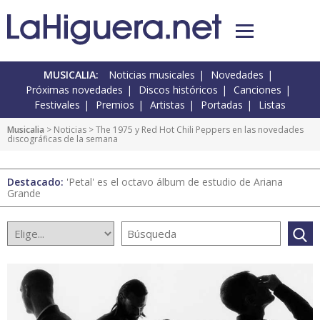
MUSICALIA:
Noticias musicales
Novedades
Próximas novedades
Discos históricos
Canciones
Festivales
Premios
Artistas
Portadas
Listas
Musicalia
>
Noticias
> The 1975 y Red Hot Chili Peppers en las novedades
discográficas de la semana
Destacado:
'Petal' es el octavo álbum de estudio de Ariana
Grande