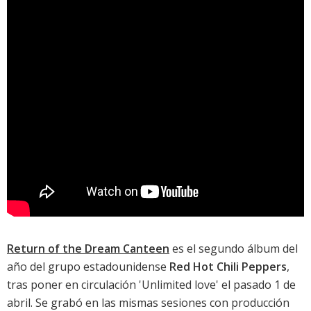
Return of the Dream Canteen
es el segundo álbum del
año del grupo estadounidense
Red Hot Chili Peppers
,
tras poner en circulación '
Unlimited love
' el pasado 1 de
abril. Se grabó en las mismas sesiones con producción