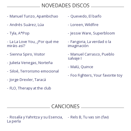
NOVEDADES DISCOS
Manuel Turizo, Apambichao
Quevedo, El baifo
Andrés Suárez, Lúa
Loreen, Wildfire
Tyla, A*Pop
Jessie Ware, Superbloom
La La Love You, ¿Por qué me
Fangoria, La verdad o la
miráis así?
imaginación
Sienna Spiro, Visitor
Manuel Carrasco, Pueblo
salvaje I
Julieta Venegas, Norteña
Malú, Quince
Siloé, Terrorismo emocional
Foo Fighters, Your favorite toy
Jorge Drexler, Taracá
FLO, Therapy at the club
CANCIONES
Rosalía y Yahritza y su Esencia,
Rels B, Tu vas sin (fav)
La perla