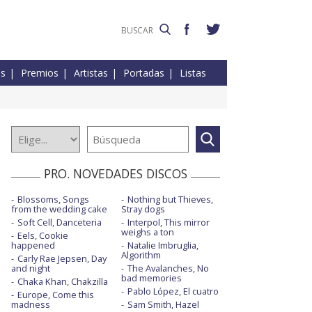
es
Premios
Artistas
Portadas
Listas
PRO. NOVEDADES DISCOS
Blossoms, Songs
Nothing but Thieves,
from the wedding cake
Stray dogs
Soft Cell, Danceteria
Interpol, This mirror
weighs a ton
Eels, Cookie
happened
Natalie Imbruglia,
Algorithm
Carly Rae Jepsen, Day
and night
The Avalanches, No
bad memories
Chaka Khan, Chakzilla
Pablo López, El cuatro
Europe, Come this
madness
Sam Smith, Hazel