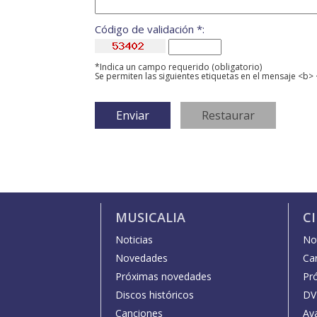
Código de validación *:
*Indica un campo requerido (obligatorio)
Se permiten las siguientes etiquetas en el mensaje <b> 
MUSICALIA
C
Noticias
Not
Novedades
Car
Próximas novedades
Pr
Discos históricos
DV
Canciones
Av