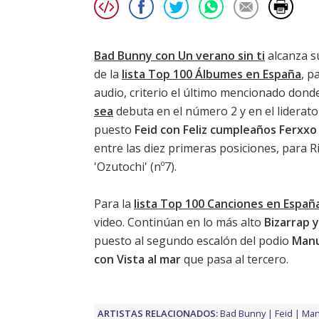
Bad Bunny con Un verano sin ti
alcanza s
de la
lista Top 100 Álbumes en España
, p
audio, criterio el último mencionado donde
sea
debuta en el número 2 y en el liderat
puesto
Feid con Feliz cumpleaños Ferxxo
entre las diez primeras posiciones, para
R
'Ozutochi'
(nº7).
Para la
lista Top 100 Canciones en Españ
video. Continúan en lo más alto
Bizarrap 
puesto al segundo escalón del podio
Manu
con Vista al mar
que pasa al tercero.
ARTISTAS RELACIONADOS:
Bad Bunny
Feid
Man