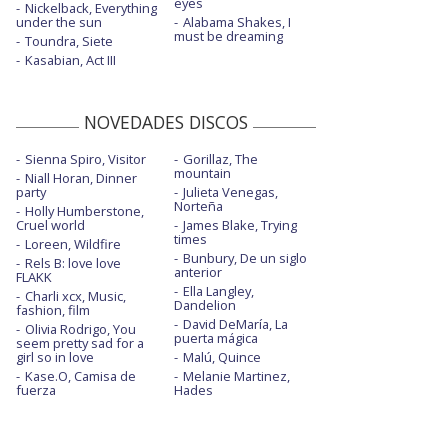
eyes
Nickelback, Everything
under the sun
Alabama Shakes, I
must be dreaming
Toundra, Siete
Kasabian, Act III
NOVEDADES DISCOS
Sienna Spiro, Visitor
Gorillaz, The
mountain
Niall Horan, Dinner
party
Julieta Venegas,
Norteña
Holly Humberstone,
Cruel world
James Blake, Trying
times
Loreen, Wildfire
Bunbury, De un siglo
Rels B: love love
anterior
FLAKK
Ella Langley,
Charli xcx, Music,
Dandelion
fashion, film
David DeMaría, La
Olivia Rodrigo, You
puerta mágica
seem pretty sad for a
girl so in love
Malú, Quince
Kase.O, Camisa de
Melanie Martinez,
fuerza
Hades