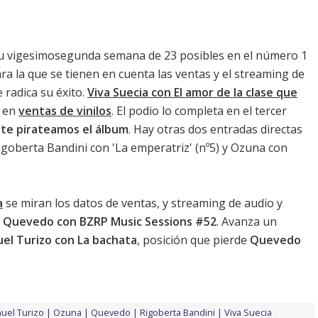
u vigesimosegunda semana de 23 posibles en el número 1
ara la que se tienen en cuenta las ventas y el streaming de
 radica su éxito.
Viva Suecia con El amor de la clase que
o en
ventas de vinilos
. El podio lo completa en el tercer
 te pirateamos el álbum
. Hay otras dos entradas directas
igoberta Bandini con 'La emperatriz'
(nº5) y
Ozuna con
a
se miran los datos de ventas, y streaming de audio y
y Quevedo con BZRP Music Sessions #52
. Avanza un
el Turizo con La bachata
, posición que pierde
Quevedo
uel Turizo
Ozuna
Quevedo
Rigoberta Bandini
Viva Suecia