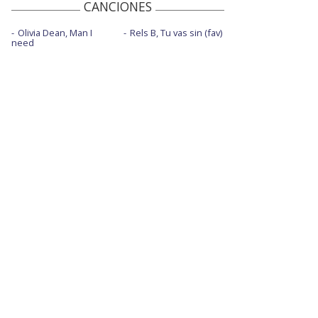
CANCIONES
Olivia Dean, Man I
Rels B, Tu vas sin (fav)
need