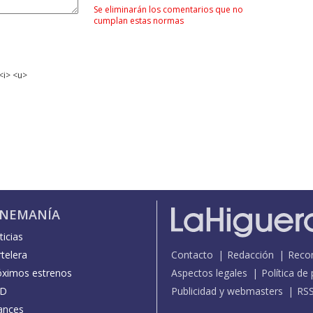
Se eliminarán los comentarios que no
cumplan estas normas
<i> <u>
INEMANÍA
icias
telera
Contacto
Redacción
Reco
óximos estrenos
Aspectos legales
Política de
D
Publicidad y webmasters
RS
ances