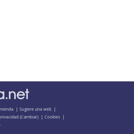
mienda
Sugiere una web
 privacidad
(
Cambiar
)
Cookies
S