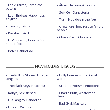
No hemos aprendido nada - TikTok Live
Los Zigarros, Carne con
Álvaro de Luna, Azulejos
patatas
Soft Cell, Danceteria
Leon Bridges, Happiness
anytime
Train, Mad dog in the fog
Tove Lo, Estrus
Greta Van Fleet, Palace for the
people
Kasabian, Act III
Chaka Khan, Chakzilla
La Casa Azul, Fauna y flora
subacuática
Peter Gabriel, o/i
NOVEDADES DISCOS
The Rolling Stones, Foreign
Holly Humberstone, Cruel
tongues
world
The Black Keys, Peaches!
Siloé, Terrorismo emocional
Robyn, Sexistential
Charlie Puth, Whatever's
clever
Ella Langley, Dandelion
Bad Gyal, Más cara
Loreen, Wildfire