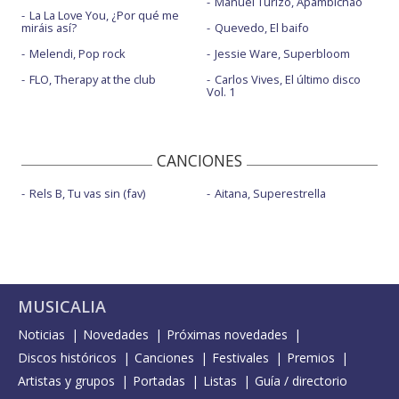
Manuel Turizo, Apambichao
La La Love You, ¿Por qué me
miráis así?
Quevedo, El baifo
Melendi, Pop rock
Jessie Ware, Superbloom
FLO, Therapy at the club
Carlos Vives, El último disco
Vol. 1
CANCIONES
Rels B, Tu vas sin (fav)
Aitana, Superestrella
MUSICALIA
Noticias
Novedades
Próximas novedades
Discos históricos
Canciones
Festivales
Premios
Artistas y grupos
Portadas
Listas
Guía / directorio