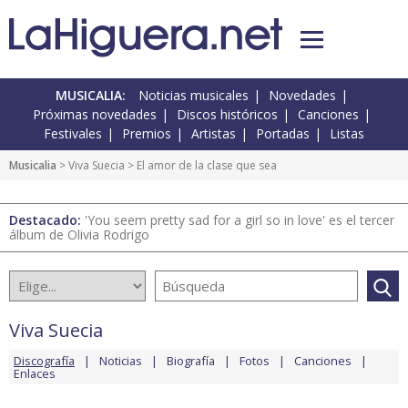
MUSICALIA:
Noticias musicales
Novedades
Próximas novedades
Discos históricos
Canciones
Festivales
Premios
Artistas
Portadas
Listas
Musicalia
>
Viva Suecia
> El amor de la clase que sea
Destacado:
'You seem pretty sad for a girl so in love' es el tercer
álbum de Olivia Rodrigo
Viva Suecia
Discografía
Noticias
Biografía
Fotos
Canciones
Enlaces