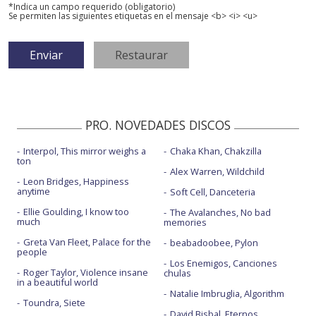
*Indica un campo requerido (obligatorio)
Se permiten las siguientes etiquetas en el mensaje <b> <i> <u>
PRO. NOVEDADES DISCOS
Interpol, This mirror weighs a
Chaka Khan, Chakzilla
ton
Alex Warren, Wildchild
Leon Bridges, Happiness
anytime
Soft Cell, Danceteria
Ellie Goulding, I know too
The Avalanches, No bad
much
memories
Greta Van Fleet, Palace for the
beabadoobee, Pylon
people
Los Enemigos, Canciones
Roger Taylor, Violence insane
chulas
in a beautiful world
Natalie Imbruglia, Algorithm
Toundra, Siete
David Bisbal, Eternos