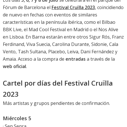
Los días
5, 6, 7 y 8 de julio
se celebrará en el parque del
Fórum de Barcelona el
Festival Cruïlla 2023
, coincidiendo
de nuevo en fechas con eventos de similares
características en la península ibérica, como el
Bilbao
BBK Live
, el
Mad Cool Festival
en Madrid o el Nos Alive
en Lisboa. En Barna estarán entre otros Sigur Rós, Franz
Ferdinand, Viva Suecia, Carolina Durante, Sidonie, Cala
Vento, Tash Sultana, Placebo, Leiva, Dani Fernández y
Amaia. Acceso a la compra de
entradas
a través de la
web oficial
.
Cartel por días del Festival Cruïlla
2023
Más artistas y grupos pendientes de confirmación.
Miércoles 5
· Sen Senra