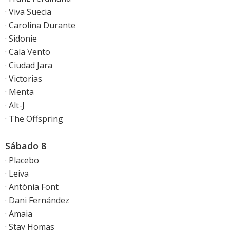
· Viva Suecia
· Carolina Durante
· Sidonie
· Cala Vento
· Ciudad Jara
· Victorias
· Menta
· Alt-J
· The Offspring
Sábado 8
· Placebo
· Leiva
· Antònia Font
· Dani Fernández
· Amaia
· Stay Homas