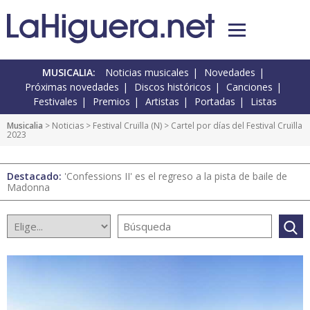
MUSICALIA:
Noticias musicales
Novedades
Próximas novedades
Discos históricos
Canciones
Festivales
Premios
Artistas
Portadas
Listas
Musicalia
>
Noticias
>
Festival Cruïlla
(
N
) > Cartel por días del Festival Cruïlla
2023
Destacado:
'Confessions II' es el regreso a la pista de baile de
Madonna