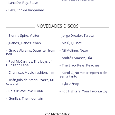
Lana Del Rey, Stove
Eels, Cookie happened
NOVEDADES DISCOS
Sienna Spiro, Visitor
Jorge Drexler, Taracá
Juanes, JuanesTeban
Malú, Quince
Gracie Abrams, Daughter from
Nil Moliner, Nexo
hell
Andrés Suárez, Lúa
Paul McCartney, The boys of
Dungeon Lane
The Black Keys, Peaches!
Charli xcx, Music, fashion, film
Karol G, No me arrepiento de
sentir tanto
Triángulo de Amor Bizarro, Mi
catedral
Tyla, A*Pop
Rels B: love love FLAKK
Foo Fighters, Your favorite toy
Gorillaz, The mountain
CANCIONES