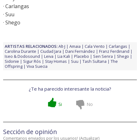
· Carlangas
· Suu
· Shego
ARTISTAS RELACIONADOS:
Alt-J
Amaia
Cala Vento
Carlangas
Carolina Durante
Ciudad Jara
Dani Fernández
Franz Ferdinand
Iseo & Dodosound
Leiva
Lia Kali
Placebo
Sen Senra
Shego
Sidonie
Sigur Rós
Stay Homas
Suu
Tash Sultana
The
Offspring
Viva Suecia
¿Te ha parecido interesante la noticia?
Si
No
Sección de opinión
Comentarios enviados por los usuarios!
(
Actualizar
)