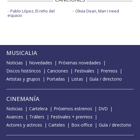
Pablo López, El niño del
Olivia Dean, Man I need
espacio
MUSICALIA
Noticias
Novedades
Próximas novedades
Discos históricos
Canciones
Festivales
Premios
Artistas y grupos
Portadas
Listas
Guía / directorio
CINEMANÍA
Noticias
Cartelera
Próximos estrenos
DVD
Avances
Tráilers
Festivales + premios
Actores y actrices
Carteles
Box-office
Guía / directorio