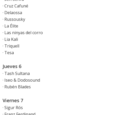
· Cruz Cafuné
· Delaossa
· Russousky
· La Élite
· Las ninyas del corro
· Lia Kali
· Triquell
· Tesa
Jueves 6
· Tash Sultana
· Iseo & Dodosound
· Rubén Blades
Viernes 7
· Sigur Rós
· Franz Ferdinand