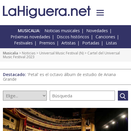
MUSICALIA:
Noticias musicales
Novedades
Próximas novedades
Discos históricos
Canciones
Festivales
Premios
Artistas
Portadas
Listas
Musicalia
>
Noticias
>
Universal Music Festival
(
N
) > Cartel del Universal
Music Festival 2023
Destacado:
'Petal' es el octavo álbum de estudio de Ariana
Grande