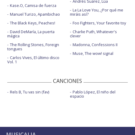
Andrés Suárez, Lúa
Kase.O, Camisa de fuerza
La La Love You, ¿Por qué me
Manuel Turizo, Apambichao
miráis así?
The Black Keys, Peaches!
Foo Fighters, Your favorite toy
David DeMaría, La puerta
Charlie Puth, Whatever's
mágica
clever
The Rolling Stones, Foreign
Madonna, Confessions II
tongues
Muse, The wow! signal
Carlos Vives, El último disco
Vol. 1
CANCIONES
Rels B, Tu vas sin (fav)
Pablo López, El niño del
espacio
MUSICALIA