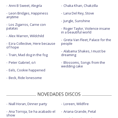
Anni B Sweet, Alegría
Chaka Khan, Chakzilla
Leon Bridges, Happiness
Lana Del Rey, Stove
anytime
Jungle, Sunshine
Los Zigarros, Carne con
patatas
Roger Taylor, Violence insane
in a beautiful world
Alex Warren, Wildchild
Greta Van Fleet, Palace for the
Ezra Collective, Here because
people
of hope
Alabama Shakes, I must be
Train, Mad dog in the fog
dreaming
Peter Gabriel, o/i
Blossoms, Songs from the
wedding cake
Eels, Cookie happened
Beck, Ride lonesome
NOVEDADES DISCOS
Niall Horan, Dinner party
Loreen, Wildfire
Ana Torroja, Se ha acabado el
Ariana Grande, Petal
show