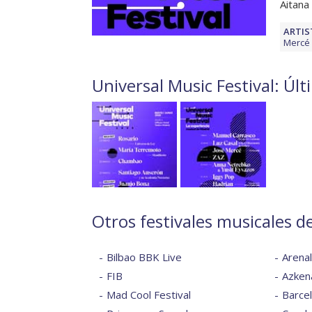
Aitana
ARTIS
Mercé
Universal Music Festival: Úl
Otros festivales musicales d
Bilbao BBK Live
Arena
FIB
Azkena
Mad Cool Festival
Barce