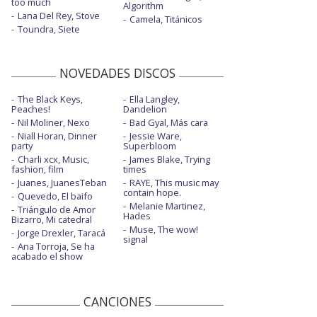
too much
Algorithm
Lana Del Rey, Stove
Camela, Titánicos
Toundra, Siete
NOVEDADES DISCOS
The Black Keys,
Ella Langley,
Peaches!
Dandelion
Nil Moliner, Nexo
Bad Gyal, Más cara
Niall Horan, Dinner
Jessie Ware,
party
Superbloom
Charli xcx, Music,
James Blake, Trying
fashion, film
times
Juanes, JuanesTeban
RAYE, This music may
contain hope.
Quevedo, El baifo
Melanie Martinez,
Triángulo de Amor
Hades
Bizarro, Mi catedral
Muse, The wow!
Jorge Drexler, Taracá
signal
Ana Torroja, Se ha
acabado el show
CANCIONES