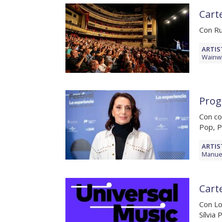
Carte
Con Ru
ARTIS
Wainwr
Prog
Con co
Pop, 
ARTIS
Manuel
Cart
Con Lo
Sílvia