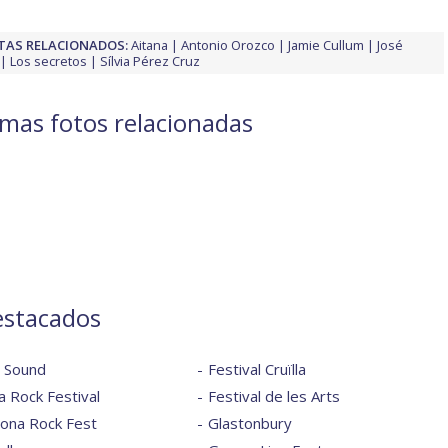
TAS RELACIONADOS:
Aitana
Antonio Orozco
Jamie Cullum
José
Los secretos
Sílvia Pérez Cruz
timas fotos relacionadas
estacados
l Sound
Festival Cruïlla
 Rock Festival
Festival de les Arts
lona Rock Fest
Glastonbury