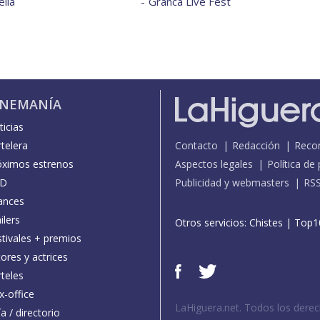
lla
Granca Live Fest
INEMANÍA
icias
telera
Contacto
Redacción
Reco
óximos estrenos
Aspectos legales
Política de
D
Publicidad y webmasters
RS
ances
ilers
Otros servicios:
Chistes
|
Top1
stivales + premios
ores y actrices
teles
x-office
LaHiguera.net. Todos los dere
a / directorio