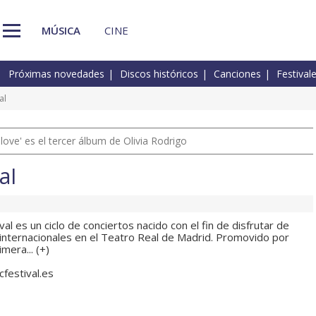
MÚSICA
CINE
Próximas novedades
Discos históricos
Canciones
Festival
al
 love' es el tercer álbum de Olivia Rodrigo
al
al es un ciclo de conciertos nacido con el fin de disfrutar de
 internacionales en el Teatro Real de Madrid. Promovido por
mera... (
+
)
cfestival.es