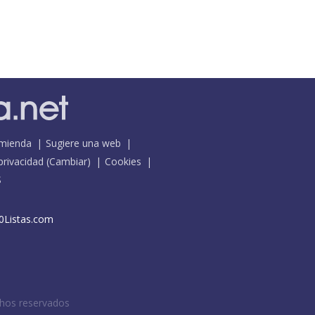
mienda
Sugiere una web
 privacidad
(
Cambiar
)
Cookies
S
0Listas.com
chos reservados