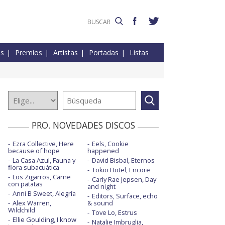
es
Premios
Artistas
Portadas
Listas
PRO. NOVEDADES DISCOS
Ezra Collective, Here
Eels, Cookie
because of hope
happened
La Casa Azul, Fauna y
David Bisbal, Eternos
flora subacuática
Tokio Hotel, Encore
Los Zigarros, Carne
Carly Rae Jepsen, Day
con patatas
and night
Anni B Sweet, Alegría
Editors, Surface, echo
Alex Warren,
& sound
Wildchild
Tove Lo, Estrus
Ellie Goulding, I know
Natalie Imbruglia,