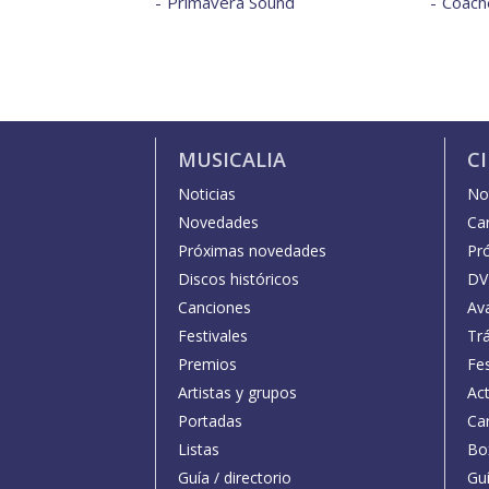
Primavera Sound
Coache
MUSICALIA
C
Noticias
Not
Novedades
Car
Próximas novedades
Pr
Discos históricos
DV
Canciones
Av
Festivales
Trá
Premios
Fe
Artistas y grupos
Act
Portadas
Car
Listas
Bo
Guía / directorio
Guí