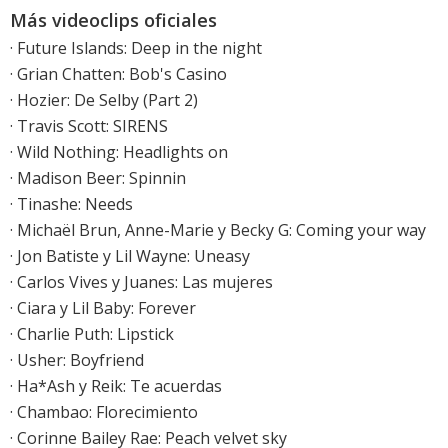
Más videoclips oficiales
·
Future Islands: Deep in the night
· Grian Chatten: Bob's Casino
· Hozier: De Selby (Part 2)
· Travis Scott: SIRENS
· Wild Nothing: Headlights on
·
Madison Beer: Spinnin
·
Tinashe: Needs
· Michaël Brun, Anne-Marie y Becky G: Coming your way
·
Jon Batiste y Lil Wayne: Uneasy
·
Carlos Vives y Juanes: Las mujeres
·
Ciara y Lil Baby: Forever
·
Charlie Puth: Lipstick
·
Usher: Boyfriend
· Ha*Ash y Reik: Te acuerdas
·
Chambao: Florecimiento
·
Corinne Bailey Rae: Peach velvet sky