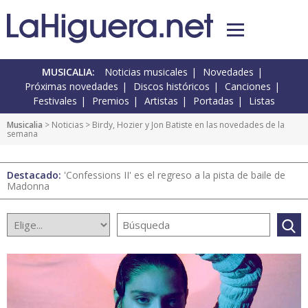
MUSICALIA:
Noticias musicales
Novedades
Próximas novedades
Discos históricos
Canciones
Festivales
Premios
Artistas
Portadas
Listas
Musicalia
>
Noticias
> Birdy, Hozier y Jon Batiste en las novedades de la
semana
Destacado:
'Confessions II' es el regreso a la pista de baile de
Madonna