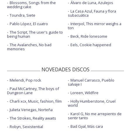
Blossoms, Songs from the
Álvaro de Luna, Azulejos
wedding cake
La Casa Azul, Fauna y flora
Toundra, Siete
subacuática
Pablo López, El cuatro
Interpol, This mirror weighs a
ton
The Script, The user's guide to
being human
Beck, Ride lonesome
The Avalanches, No bad
Eels, Cookie happened
memories
NOVEDADES DISCOS
Melendi, Pop rock
Manuel Carrasco, Pueblo
salvaje I
Paul McCartney, The boys of
Dungeon Lane
Loreen, Wildfire
Charli xcx, Music, fashion, film
Holly Humberstone, Cruel
world
Julieta Venegas, Norteña
Karol G, No me arrepiento de
sentir tanto
The Strokes, Reality awaits
Bad Gyal, Más cara
Robyn, Sexistential