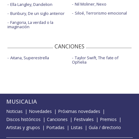
Nil Moliner, Nexo
Ella Langley, Dandelion
Siloé, Terrorismo emocional
Bunbury, De un siglo anterior
Fangoria, La verdad o la
imaginación
CANCIONES
Aitana, Superestrella
Taylor Swift, The fate of
Ophelia
MUSICALIA
Noticias
Novedades
Próximas novedades
Discos históricos
Canciones
Festivales
Premios
Artistas y grupos
Portadas
Listas
Guía / directorio