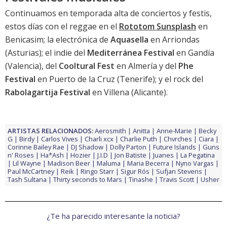
Continuamos en temporada alta de conciertos y festis,
estos días con el reggae en el
Rototom Sunsplash
en
Benicasim; la electrónica de
Aquasella
en Arriondas
(Asturias); el indie del
Mediterránea Festival
en Gandía
(Valencia), del
Cooltural Fest
en Almería y del
Phe
Festival
en Puerto de la Cruz (Tenerife); y el rock del
Rabolagartija Festival
en Villena (Alicante).
ARTISTAS RELACIONADOS:
Aerosmith
Anitta
Anne-Marie
Becky
G
Birdy
Carlos Vives
Charli xcx
Charlie Puth
Chvrches
Ciara
Corinne Bailey Rae
DJ Shadow
Dolly Parton
Future Islands
Guns
n' Roses
Ha*Ash
Hozier
J.I.D
Jon Batiste
Juanes
La Pegatina
Lil Wayne
Madison Beer
Maluma
Maria Becerra
Nyno Vargas
Paul McCartney
Reik
Ringo Starr
Sigur Rós
Sufjan Stevens
Tash Sultana
Thirty seconds to Mars
Tinashe
Travis Scott
Usher
¿Te ha parecido interesante la noticia?