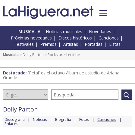
MUSICALIA:
Noticias musicales
Novedades
Próximas novedades
Discos históricos
Canciones
Festivales
Premios
Artistas
Portadas
Listas
Musicalia
>
Dolly Parton
>
Rockstar
> Let it be
Destacado:
'Petal' es el octavo álbum de estudio de Ariana
Grande
Dolly Parton
Discografía
Noticias
Biografía
Fotos
Canciones
Enlaces