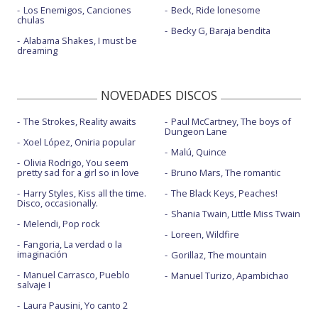
Los Enemigos, Canciones
Beck, Ride lonesome
chulas
Becky G, Baraja bendita
Alabama Shakes, I must be
dreaming
NOVEDADES DISCOS
The Strokes, Reality awaits
Paul McCartney, The boys of
Dungeon Lane
Xoel López, Oniria popular
Malú, Quince
Olivia Rodrigo, You seem
pretty sad for a girl so in love
Bruno Mars, The romantic
Harry Styles, Kiss all the time.
The Black Keys, Peaches!
Disco, occasionally.
Shania Twain, Little Miss Twain
Melendi, Pop rock
Loreen, Wildfire
Fangoria, La verdad o la
imaginación
Gorillaz, The mountain
Manuel Carrasco, Pueblo
Manuel Turizo, Apambichao
salvaje I
Laura Pausini, Yo canto 2