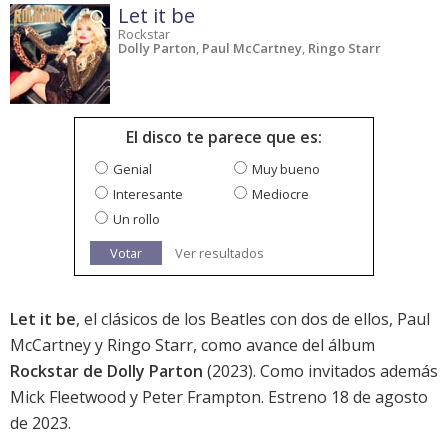
Let it be
Rockstar
Dolly Parton
,
Paul McCartney
,
Ringo Starr
El disco te parece que es:
Genial
Muy bueno
Interesante
Mediocre
Un rollo
Votar
Ver resultados
Let it be
, el clásicos de los Beatles con dos de ellos, Paul
McCartney y Ringo Starr, como avance del álbum
Rockstar de Dolly Parton
(2023). Como invitados además
Mick Fleetwood y Peter Frampton. Estreno 18 de agosto
de 2023.