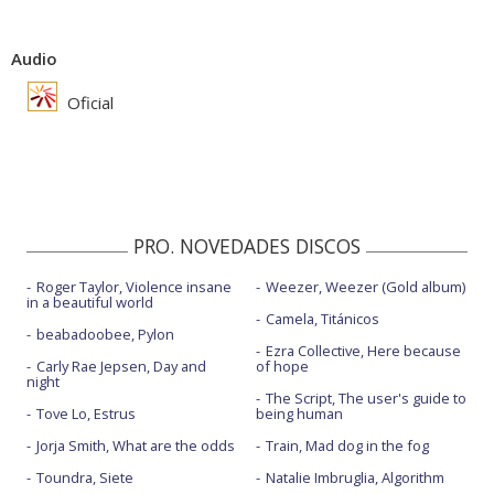
Audio
Oficial
PRO. NOVEDADES DISCOS
Roger Taylor, Violence insane
Weezer, Weezer (Gold album)
in a beautiful world
Camela, Titánicos
beabadoobee, Pylon
Ezra Collective, Here because
Carly Rae Jepsen, Day and
of hope
night
The Script, The user's guide to
Tove Lo, Estrus
being human
Jorja Smith, What are the odds
Train, Mad dog in the fog
Toundra, Siete
Natalie Imbruglia, Algorithm