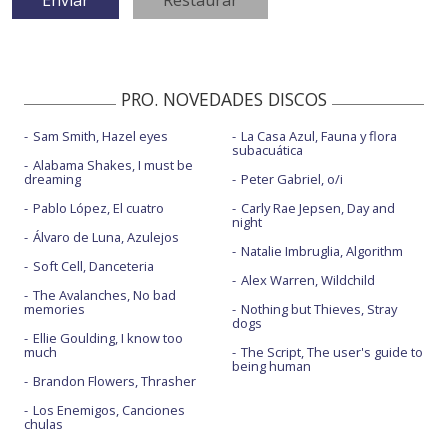
PRO. NOVEDADES DISCOS
Sam Smith, Hazel eyes
La Casa Azul, Fauna y flora
subacuática
Alabama Shakes, I must be
dreaming
Peter Gabriel, o/i
Pablo López, El cuatro
Carly Rae Jepsen, Day and
night
Álvaro de Luna, Azulejos
Natalie Imbruglia, Algorithm
Soft Cell, Danceteria
Alex Warren, Wildchild
The Avalanches, No bad
memories
Nothing but Thieves, Stray
dogs
Ellie Goulding, I know too
much
The Script, The user's guide to
being human
Brandon Flowers, Thrasher
Los Enemigos, Canciones
chulas