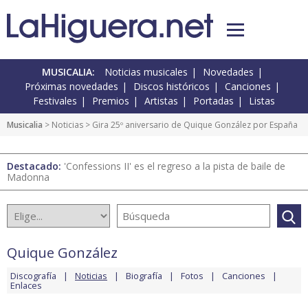
MUSICALIA:
Noticias musicales
Novedades
Próximas novedades
Discos históricos
Canciones
Festivales
Premios
Artistas
Portadas
Listas
Musicalia
>
Noticias
> Gira 25º aniversario de Quique González por España
Destacado:
'Confessions II' es el regreso a la pista de baile de
Madonna
Quique González
Discografía
Noticias
Biografía
Fotos
Canciones
Enlaces