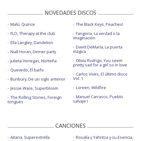
NOVEDADES DISCOS
Malú, Quince
The Black Keys, Peaches!
FLO, Therapy at the club
Fangoria, La verdad o la
imaginación
Ella Langley, Dandelion
David DeMaría, La puerta
mágica
Niall Horan, Dinner party
Olivia Rodrigo, You seem
Julieta Venegas, Norteña
pretty sad for a girl so in love
Quevedo, El baifo
Carlos Vives, El último disco
Vol. 1
Bunbury, De un siglo anterior
Loreen, Wildfire
Jessie Ware, Superbloom
Manuel Carrasco, Pueblo
The Rolling Stones, Foreign
salvaje I
tongues
CANCIONES
Aitana, Superestrella
Rosalía y Yahritza y su Esencia,